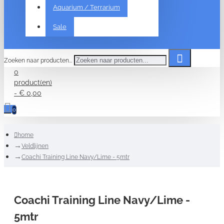
Aquarium / Terrarium
Sale
Zoeken naar producten...
0
product(en)
- € 0,00
0
home
Veldlijnen
Coachi Training Line Navy/Lime - 5mtr
Coachi Training Line Navy/Lime -
5mtr