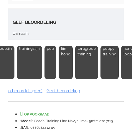
GEEF BEOORDELING
Uw naam:
looplijn
trainingslijn
pup
lijn
terugroep
puppy
hon
Opmerking:
hond
training
training
loopl
Note:
HTML-code wordt niet vertaald!
0 beoordeling(en)
-
Geef beoordeling
Waardering:
Slecht
Goed
OP VOORRAAD
VERDER
Model:
Coachi Training Line Navy/Lime- 5mtr/ 020 7119
EAN:
0886284412315