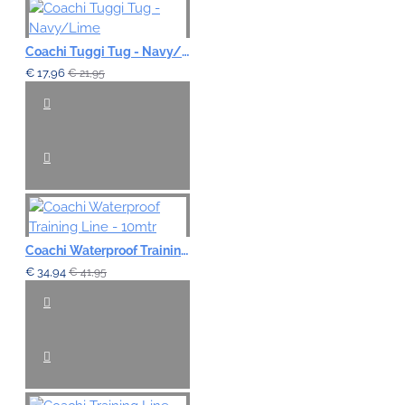
Note:
HTML-code wordt niet vertaald!
Coachi Tuggi Tug - Navy/Lime
Waardering:
€ 17,96
€ 21,95
Slecht
Goed
VERDER
Coachi Waterproof Training Line - 10mtr
€ 34,94
€ 41,95