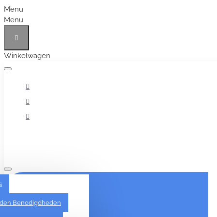
Menu
Menu
Winkelwagen
Alles
s
den Benodigdheden