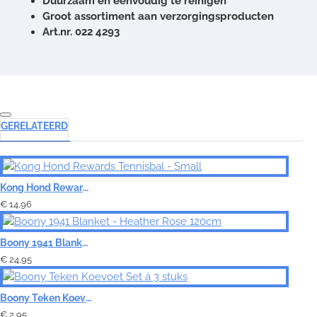
Duurzaam en eenvoudig te reinigen
Groot assortiment aan verzorgingsproducten
Art.nr. 022 4293
GERELATEERD
Kong Hond Rewards Tennisbal - Small
€ 14,96
Boony 1941 Blanket - Heather Rose 120cm
€ 24,95
Boony Teken Koevoet Set á 3 stuks
€ 2,95