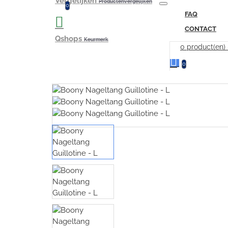
Vergelijken
Productenvergelijken
0
FAQ
CONTACT
Qshops
Keurmerk
0 product(en)
0