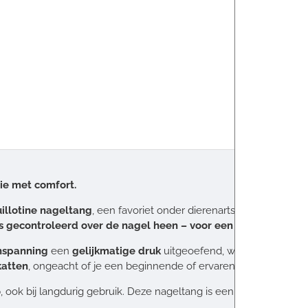
sie met comfort.
illotine nageltang
, een favoriet onder dierenartsen. Deze tan
 gecontroleerd over de nagel heen – voor een snelle, veilige
nspanning
een
gelijkmatige druk
uitgeoefend, wat zorgt voor e
katten
, ongeacht of je een beginnende of ervaren huisdiereigena
, ook bij langdurig gebruik. Deze nageltang is een must-have vo