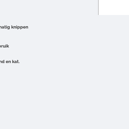
matig knippen
bruik
d en kat.