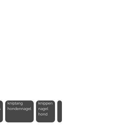
kniptang
knippen
s
hondennagel
nagel
hond