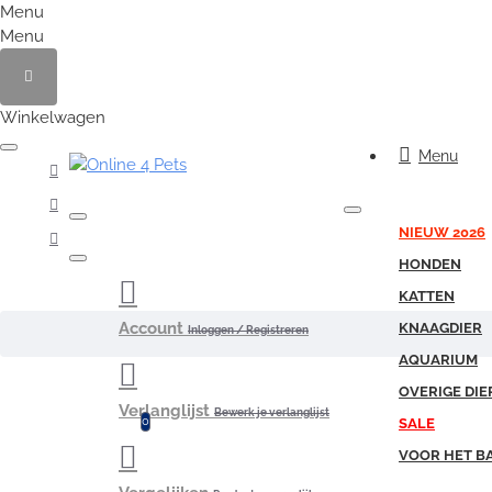
Menu
Menu
Winkelwagen
Menu
NIEUW 2026
HONDEN
KATTEN
Account
KNAAGDIER
Inloggen / Registreren
AQUARIUM
OVERIGE DIE
Verlanglijst
Bewerk je verlanglijst
0
SALE
VOOR HET B