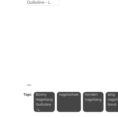
Tags:
Boony
nagelschaar
honden
tang
Nageltang
nageltang
nagel
Guillotine
hond
- L