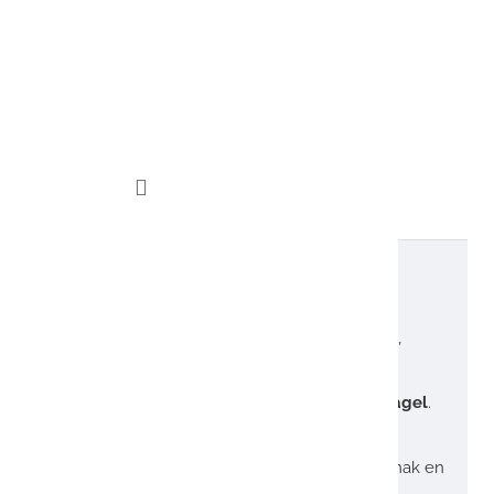
g is ontworpen met een
slimme ringvormige opening
,
 en nauwkeurige knipbeurt.
en nette
snede zonder splijten of rafelen van de nagel
.
ar bent.
or iedereen die op zoek is naar betrouwbaarheid, gemak en