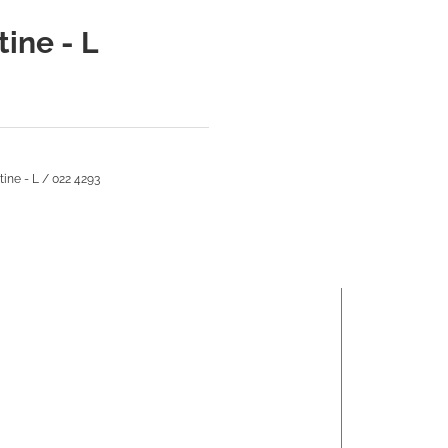
ine - L
ine - L / 022 4293