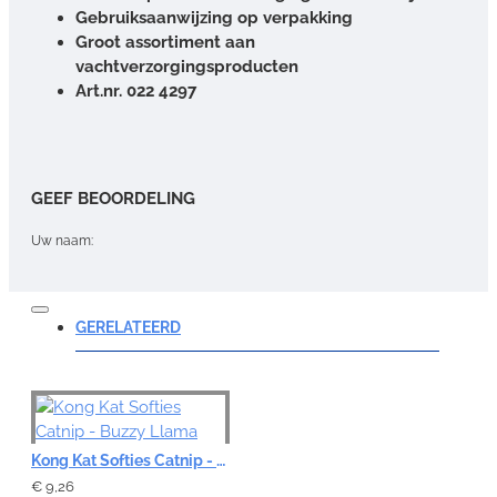
Gebruiksaanwijzing op verpakking
Groot assortiment aan
vachtverzorgingsproducten
Art.nr. 022 4297
GEEF BEOORDELING
Uw naam:
Opmerking:
GERELATEERD
Note:
HTML-code wordt niet vertaald!
Kong Kat Softies Catnip - Buzzy Llama
Waardering:
€ 9,26