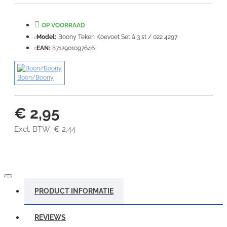
Waardering:
Slecht
Goed
OP VOORRAAD
Model:
Boony Teken Koevoet Set á 3 st / 022 4297
VERDER
EAN:
8712901097646
Boon/Boony
€ 2,95
Excl. BTW: € 2,44
PRODUCT INFORMATIE
REVIEWS