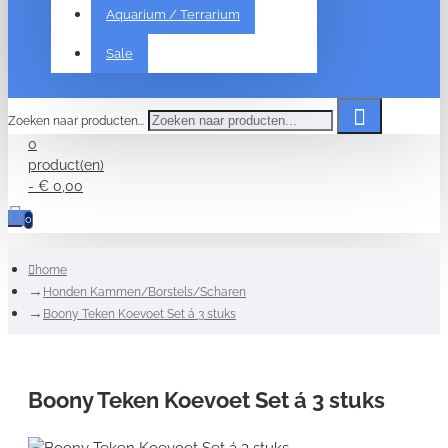
Aquarium / Terrarium
Sale
Zoeken naar producten...
0
product(en)
- € 0,00
0
home
Honden Kammen/Borstels/Scharen
Boony Teken Koevoet Set á 3 stuks
Boony Teken Koevoet Set á 3 stuks