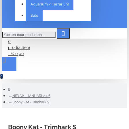
Aquarium / Terrarium
Sale
Zoeken
naar
producten...
0
product(en)
- € 0,00
0
home
NIEUW - JANUARI 2026
Boony Kat - Trimhark S
Boony Kat - Trimhark S