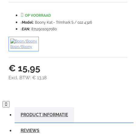
Note:
HTML-code wordt niet vertaald!
Waardering:
Slecht
Goed
OP VOORRAAD
Model:
Boony Kat - Trimhark S / 022 4326
EAN:
8712901097080
VERDER
Boon/Boony
€ 15,95
Excl. BTW: € 13,18
PRODUCT INFORMATIE
REVIEWS