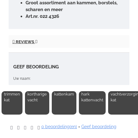
Groot assortiment aan kammen, borstels,
scharen en meer
Art.nr. 022 4326
REVIEWS
GEEF BEOORDELING
Uw naam:
trimmen
kortharige
kattenkam
hark
vachtverzorgi
Opmerking:
kat
vacht
kattenvacht
kat
0 beoordeling(en)
-
Geef beoordeling