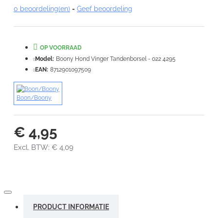
0 beoordeling(en)
-
Geef beoordeling
Note:
HTML-code wordt niet vertaald!
Waardering:
Slecht
Goed
OP VOORRAAD
Model:
Boony Hond Vinger Tandenborsel - 022 4295
VERDER
EAN:
8712901097509
Boon/Boony
€ 4,95
Excl. BTW: € 4,09
PRODUCT INFORMATIE