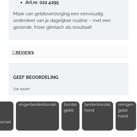
Art.nr. 022 4295
Maak van gebitsverzorging een eenvoudig
onderdeel van je dagelijkse routine – met een
gezonde, frisse glimlach als resultaat!
REVIEWS
GEEF BEOORDELING
Uw naam:
vingertandenborstel
borstel
tandenborstel
reinigen
Opmerking:
n
gebit
hond
gebit
hond
borsel