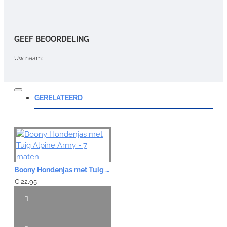
GEEF BEOORDELING
Uw naam:
Opmerking:
GERELATEERD
Note:
HTML-code wordt niet vertaald!
Boony Hondenjas met Tuig Alpine Army - 7 maten
Waardering:
Slecht
Goed
€ 22,95
VERDER