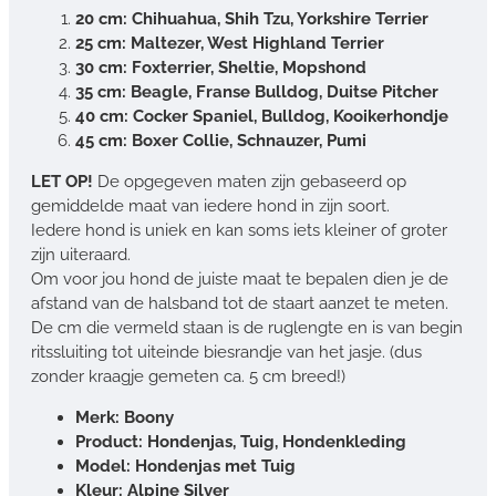
20 cm: Chihuahua, Shih Tzu, Yorkshire Terrier
25 cm: Maltezer, West Highland Terrier
30 cm: Foxterrier, Sheltie, Mopshond
35 cm: Beagle, Franse Bulldog, Duitse Pitcher
40 cm: Cocker Spaniel, Bulldog, Kooikerhondje
45 cm: Boxer Collie, Schnauzer, Pumi
LET OP!
De opgegeven maten zijn gebaseerd op
gemiddelde maat van iedere hond in zijn soort.
Iedere hond is uniek en kan soms iets kleiner of groter
zijn uiteraard.
Om voor jou hond de juiste maat te bepalen dien je de
afstand van de halsband tot de staart aanzet te meten.
De cm die vermeld staan is de ruglengte en is van begin
ritssluiting tot uiteinde biesrandje van het jasje. (dus
zonder kraagje gemeten ca. 5 cm breed!)
Merk: Boony
Product: Hondenjas, Tuig, Hondenkleding
Model: Hondenjas met Tuig
Kleur: Alpine Silver