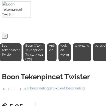
Boon
Boon O'tom
Anti
teek
tekentang
parasie
Tekenpincet
Tekenpincet
vlo
en
Twister
Twister/ 021
worm
6774
Boon Tekenpincet Twister
0 beoordeling(en)
-
Geef beoordeling
€ 5,95