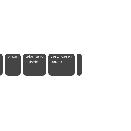
t
pincet
tekentang
verwijderen
huisdier
parasiet