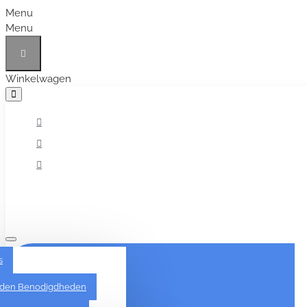
Menu
Menu
Winkelwagen
Alles
s
den Benodigdheden