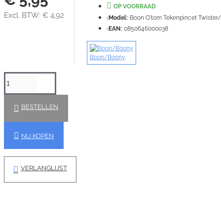
OP VOORRAAD
Excl. BTW: € 4,92
Model:
Boon O'tom Tekenpincet Twister/
EAN:
0850646000038
Boon/Boony
BESTELLEN
NU KOPEN
VERLANGLIJST