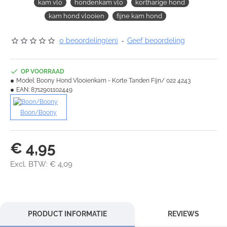
kam vlo
hondenkam vlo
kortharige hond
kam hond vlooien
fijne kam hond
0 beoordeling(en)
-
Geef beoordeling
OP VOORRAAD
Model:
Boony Hond Vlooienkam - Korte Tanden Fijn/ 022 4243
EAN:
8712901102449
Boon/Boony
€ 4,95
Excl. BTW: € 4,09
PRODUCT INFORMATIE
REVIEWS