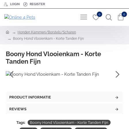
LOGIN
REGISTER
0
0
h
Honden Kammen/Borstels/Scharen
o
Boony Hond Vlooienkam - Korte Tanden Fijn
m
e
Boony Hond Vlooienkam - Korte
Tanden Fijn
PRODUCT INFORMATIE
REVIEWS
Tags:
Boony Hond Vlooienkam - Korte Tanden Fijn