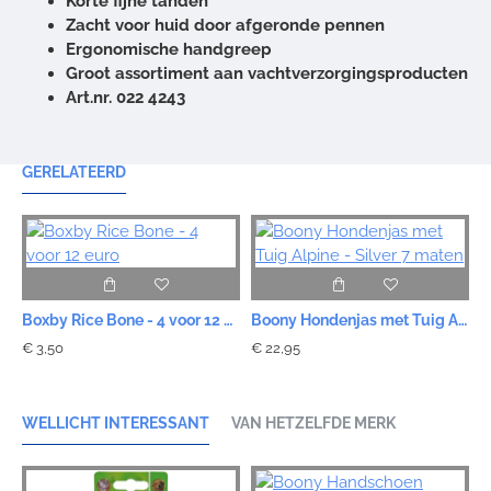
Korte fijne tanden
Zacht voor huid door afgeronde pennen
Ergonomische handgreep
Groot assortiment aan vachtverzorgingsproducten
Art.nr. 022 4243
GERELATEERD
Boxby Rice Bone - 4 voor 12 euro
Boony Hondenjas met Tuig Alpine - Silver 7 maten
€ 3,50
€ 22,95
€
WELLICHT INTERESSANT
VAN HETZELFDE MERK