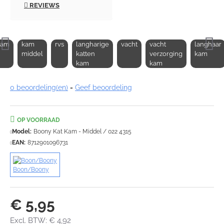
REVIEWS
kam
kam
rvs
langharige
vacht
vacht
langhaar
middel
katten
verzorging
kam
kam
kam
0 beoordeling(en)
-
Geef beoordeling
OP VOORRAAD
Model:
Boony Kat Kam - Middel / 022 4315
EAN:
8712901096731
Boon/Boony
€ 5,95
Excl. BTW: € 4,92