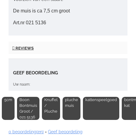
De muis is ca 7,5 cm groot
Art.nr 021 5136
REVIEWS
GEEF BEOORDELING
Uw naam:
5cm
Boon
Knuffel
pluche
kattenspeelgoed
bontm
Opmerking:
Bontmuis
/
muis
kat
Groot /
Pluche
021 5136
0 beoordeling(en)
-
Geef beoordeling