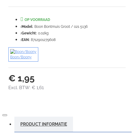
Note:
HTML-code wordt niet vertaald!
Waardering:
OP VOORRAAD
Slecht
Goed
Model:
Boon Bontmuis Groot / 021 5136
Gewicht:
0.02kg
VERDER
EAN:
8712901279608
Boon/Boony
€ 1,95
Excl. BTW: € 1,61
PRODUCT INFORMATIE