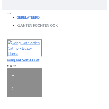
Opmerking:
GERELATEERD
KLANTEN KOCHTEN OOK
Note:
HTML-code wordt niet vertaald!
Waardering:
Slecht
Goed
Kong Kat Softies Catnip - Buzzy Llama
€ 9,26
VERDER