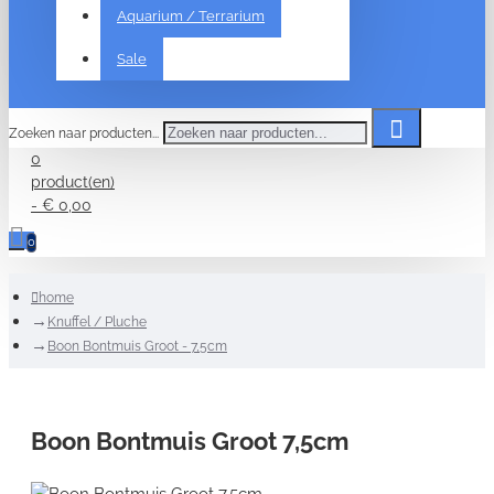
Aquarium / Terrarium
Sale
Zoeken naar producten...
0
product(en)
- € 0,00
0
home
Knuffel / Pluche
Boon Bontmuis Groot - 7,5cm
Boon Bontmuis Groot 7,5cm