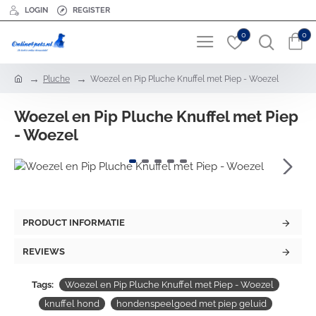
LOGIN
REGISTER
0
0
h
Pluche
Woezel en Pip Pluche Knuffel met Piep - Woezel
o
m
Woezel en Pip Pluche Knuffel met Piep
e
- Woezel
PRODUCT INFORMATIE
REVIEWS
Tags:
Woezel en Pip Pluche Knuffel met Piep - Woezel
knuffel hond
hondenspeelgoed met piep geluid