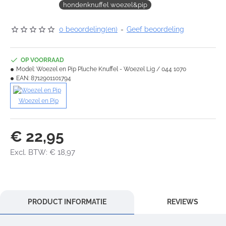
hondenknuffel woezel&pip
0 beoordeling(en)
-
Geef beoordeling
OP VOORRAAD
Model:
Woezel en Pip Pluche Knuffel - Woezel Lig / 044 1070
EAN:
8712901101794
Woezel en Pip
€ 22,95
Excl. BTW: € 18,97
PRODUCT INFORMATIE
REVIEWS