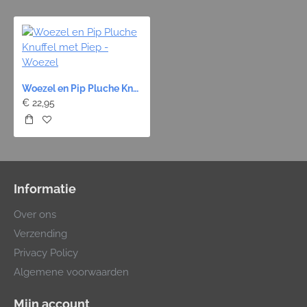
Woezel en Pip Pluche Knuffel met Piep - Woezel
€ 22,95
Informatie
Over ons
Verzending
Privacy Policy
Algemene voorwaarden
Mijn account