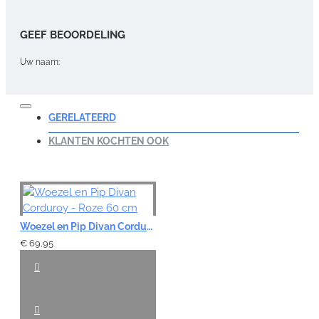
GEEF BEOORDELING
Uw naam:
Opmerking:
GERELATEERD
KLANTEN KOCHTEN OOK
Note:
HTML-code wordt niet vertaald!
Waardering:
Woezel en Pip Divan Corduroy - Roze 60 cm
Slecht
Goed
€ 69,95
VERDER