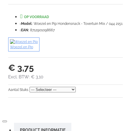
Waardering:
Slecht
Goed
OP VOORRAAD
VERDER
Model:
Woezel en Pip Hondensnack - Tovertuin Mix / 044 2151
EAN:
8712901098667
Woezel en Pip
€ 3,75
Excl. BTW: € 3,10
Aantal Stuks
PRODUCT INFORMATIE