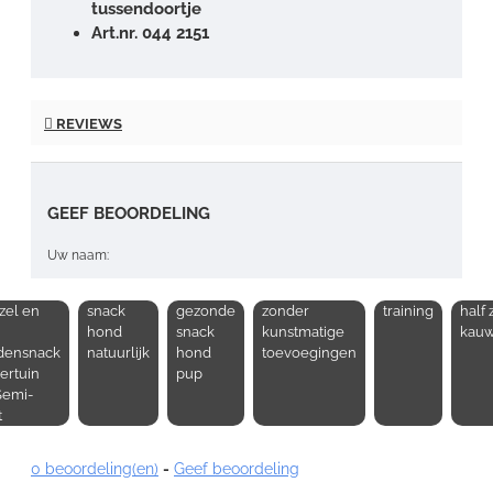
tussendoortje
Art.nr. 044 2151
REVIEWS
GEEF BEOORDELING
Uw naam:
el en
snack
gezonde
zonder
training
half 
Opmerking:
hond
snack
kunstmatige
kauw
densnack
natuurlijk
hond
toevoegingen
ertuin
pup
Semi-
t
Note:
HTML-code wordt niet vertaald!
0 beoordeling(en)
-
Geef beoordeling