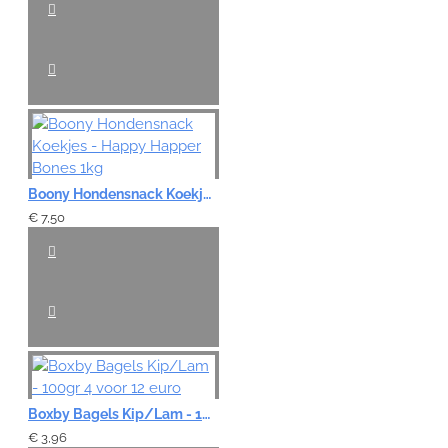
Boony Hondensnack Koekjes - Happy Happer Bones 1kg
€ 7,50
Boxby Bagels Kip/Lam - 100gr 4 voor 12 euro
€ 3,96