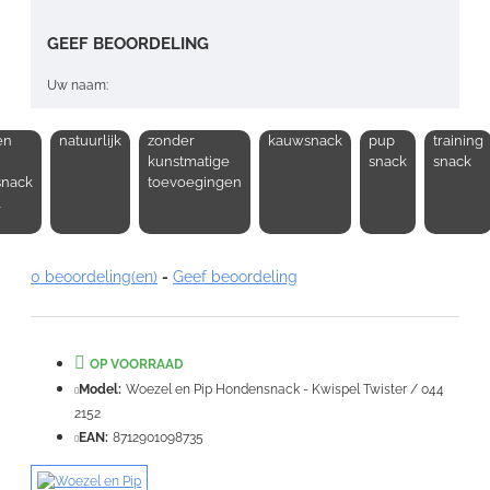
GEEF BEOORDELING
Uw naam:
en
natuurlijk
zonder
kauwsnack
pup
training
Opmerking:
kunstmatige
snack
snack
nack
toevoegingen
l
0 beoordeling(en)
-
Geef beoordeling
Note:
HTML-code wordt niet vertaald!
Waardering:
Slecht
Goed
OP VOORRAAD
Model:
Woezel en Pip Hondensnack - Kwispel Twister / 044
VERDER
2152
EAN:
8712901098735