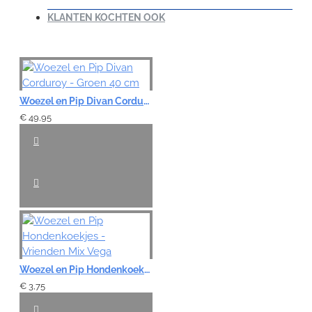
KLANTEN KOCHTEN OOK
Note:
HTML-code wordt niet vertaald!
Waardering:
Woezel en Pip Divan Corduroy - Groen 40 cm
Slecht
Goed
€ 49,95
VERDER
Woezel en Pip Hondenkoekjes - Vrienden Mix Vega
€ 3,75