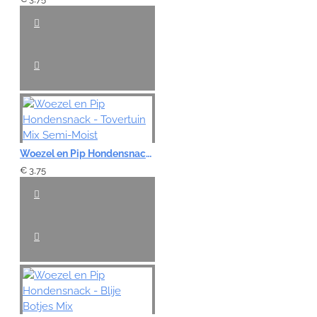
Woezel en Pip Hondensnack - Tovertuin Mix Semi-Moist
€ 3,75