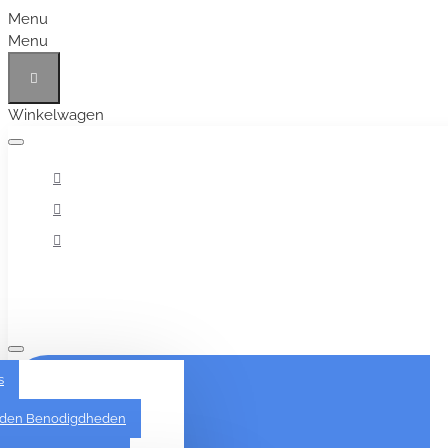
Menu
Menu
Winkelwagen
Alles
s
den Benodigdheden