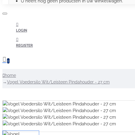
U heeft nog geen producten in uw winkelwagen.
LOGIN
REGISTER
0
home
Vogel Voedersilo Wit/Leisteen Pindahouder - 27 cm