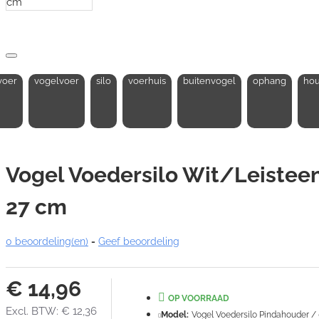
voer
vogelvoer
silo
voerhuis
buitenvogel
ophang
hou
Vogel Voedersilo Wit/Leistee
27 cm
0 beoordeling(en)
-
Geef beoordeling
€ 14,96
OP VOORRAAD
Excl. BTW: € 12,36
Model:
Vogel Voedersilo Pindahouder /