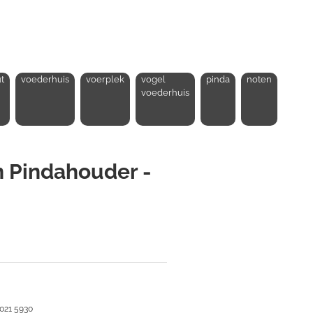
t
voederhuis
voerplek
vogel
pinda
noten
voederhuis
n Pindahouder -
 021 5930