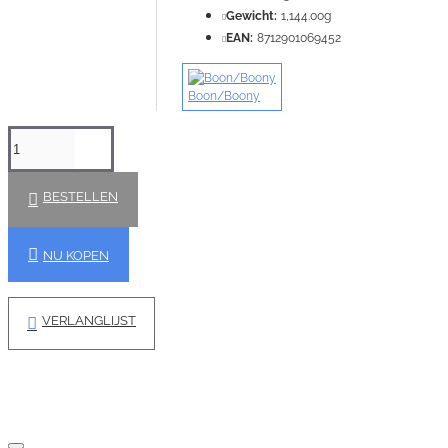
Gewicht:
1,144.00g
EAN:
8712901069452
Boon/Boony
BESTELLEN
NU KOPEN
VERLANGLIJST