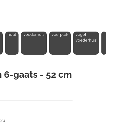
g
hout
voederhuis
voerplek
vogel
voederhuis
 6-gaats - 52 cm
5932