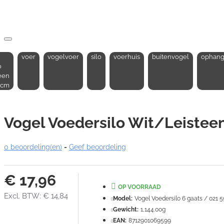
voer
vogelvoer
silo
voerhuis
buitenvogel
ophan
o
een
 cm
Vogel Voedersilo Wit/Leisteen
0 beoordeling(en)
-
Geef beoordeling
€ 17,96
OP VOORRAAD
Excl. BTW: € 14,84
Model:
Vogel Voedersilo 6 gaats / 021 
Gewicht:
1,144.00g
EAN:
8712901069599