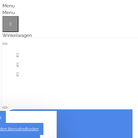
Menu
Menu
Winkelwagen
Alles
s
den Benodigdheden