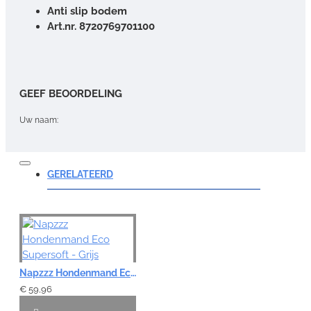
Anti slip bodem
Art.nr.
8720769701100
GEEF BEOORDELING
Uw naam:
Opmerking:
GERELATEERD
Note:
HTML-code wordt niet vertaald!
Napzzz Hondenmand Eco Supersoft - Grijs
Waardering:
Slecht
Goed
€ 59,96