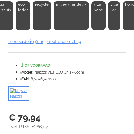
zz
eco
recycle
milieuvriendelijk
villa
villa
hon
Opmerking:
enhuis
leder
hond
kat
0 beoordeling(en)
-
Geef beoordeling
Note:
HTML-code wordt niet vertaald!
Waardering:
Slecht
Goed
OP VOORRAAD
Model:
Napzzz Villa ECO Grijs - 60cm
VERDER
EAN:
8720769701100
Napzzz
€ 79,94
Excl. BTW: € 66,07