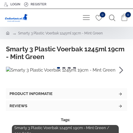
LOGIN
REGISTER
0
0
h
Smarty 3 Plastic Voerbak 1245ml 19cm - Mint Green
o
m
Smarty 3 Plastic Voerbak 1245ml 19cm
e
- Mint Green
PRODUCT INFORMATIE
REVIEWS
Tags:
Smarty 3 Plastic Voerbak 1245ml 19cm - Mint Green /