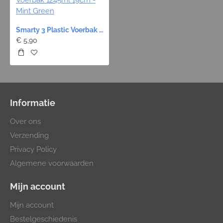
Smarty 3 Plastic Voerbak 1245ml 19cm - Mint Green
€ 5,90
Informatie
Over ons
Verzending
Privacy Policy
Algemene voorwaarden
Mijn account
Mijn account
Bestelgeschiedenis