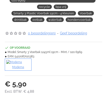
020 6969
recycle
bpa vrij
Smarty 3 Plastic Voerbak 19cm - 4 kleuren
Voerbak
drinkbak
eetbak
waterbak
hondenvoerbak
0 beoordeling(en)
-
Geef beoordeling
OP VOORRAAD
Model:
Smarty 3 Voerbak 1245ml 19cm - Mint / 020 6969
EAN:
5412087021383
Moderna
€ 5,90
Excl. BTW: € 4,88