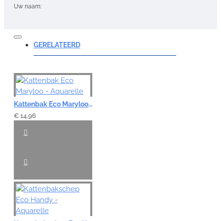
Uw naam:
Opmerking:
GERELATEERD
Note:
HTML-code wordt niet vertaald!
Kattenbak Eco Maryloo - Aquarelle
Waardering:
€ 14,96
Slecht
Goed
VERDER