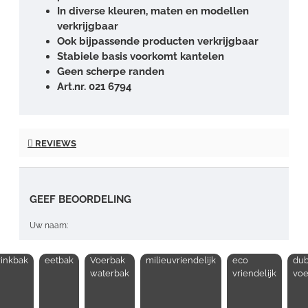
In diverse kleuren, maten en modellen
verkrijgbaar
Ook bijpassende producten verkrijgbaar
Stabiele basis voorkomt kantelen
Geen scherpe randen
Art.nr. 021 6794
REVIEWS
GEEF BEOORDELING
Uw naam:
rinkbak
eetbak
Voerbak
milieuvriendelijk
eco
du
Opmerking:
waterbak
vriendelijk
voe