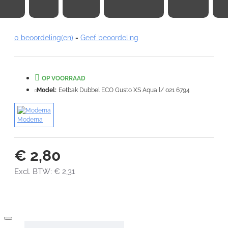
Note:
HTML-code wordt niet vertaald!
0 beoordeling(en)
-
Geef beoordeling
Waardering:
Slecht
Goed
OP VOORRAAD
VERDER
Model:
Eetbak Dubbel ECO Gusto XS Aqua l/ 021 6794
Moderna
€ 2,80
Excl. BTW: € 2,31