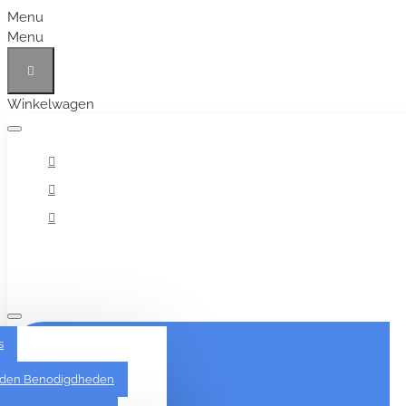
Menu
Menu
Winkelwagen
Alles
s
den Benodigdheden