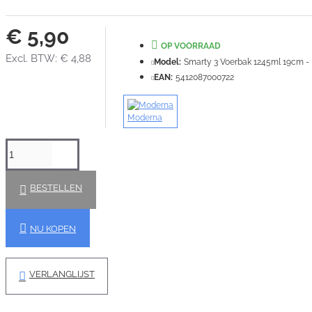
€ 5,90
OP VOORRAAD
Excl. BTW: € 4,88
Model:
Smarty 3 Voerbak 1245ml 19cm - 
EAN:
5412087000722
Moderna
BESTELLEN
NU KOPEN
VERLANGLIJST