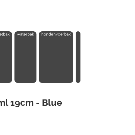
etbak
waterbak
hondenvoerbak
ml 19cm - Blue