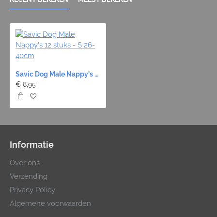
Savic Dog Male Nappy's 12 stuks - S 26-40cm
€ 8,95
Informatie
Over ons
Verzending
Privacy Policy
Algemene voorwaarden