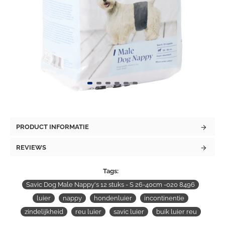
PRODUCT INFORMATIE
REVIEWS
Tags:
Savic Dog Male Nappy's 12 stuks - S 26-40cm -020 8496
luier
nappy
hondenluier
incontinentie
zindelijkheid
reu luier
savic luier
buik luier reu