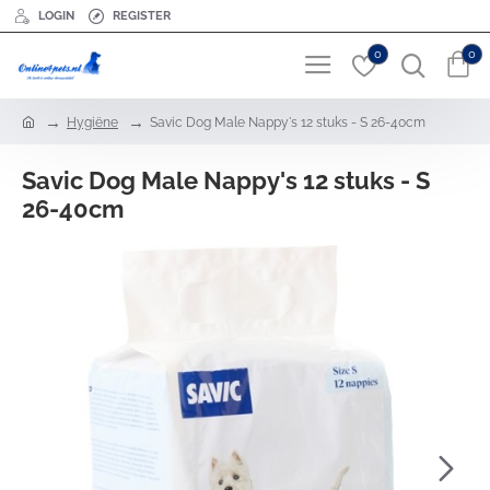
LOGIN
REGISTER
0
0
h
Hygiëne
Savic Dog Male Nappy's 12 stuks - S 26-40cm
o
m
Savic Dog Male Nappy's 12 stuks - S
e
26-40cm