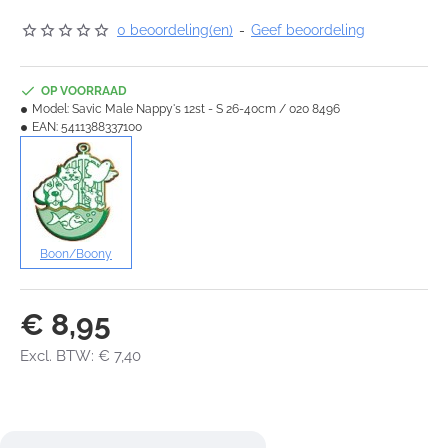
0 beoordeling(en)
-
Geef beoordeling
OP VOORRAAD
Model:
Savic Male Nappy's 12st - S 26-40cm / 020 8496
EAN:
5411388337100
Boon/Boony
€ 8,95
Excl. BTW: € 7,40