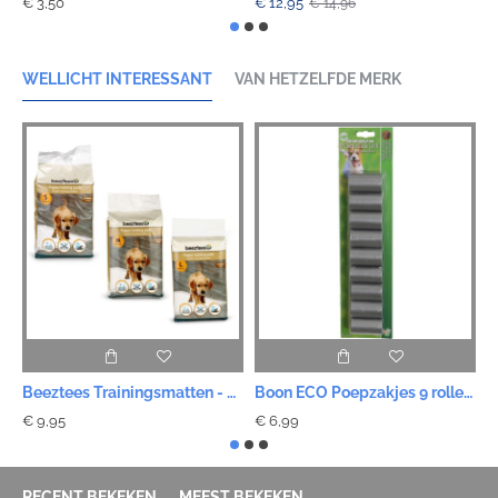
€ 3,50
€ 12,95
€
€ 14,96
WELLICHT INTERESSANT
VAN HETZELFDE MERK
Beeztees Trainingsmatten - 3 maten
Boon ECO Poepzakjes 9 rollen - Grijs
€ 9,95
€ 6,99
€
RECENT BEKEKEN
MEEST BEKEKEN