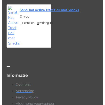
Sanal Kat Active Treat Ball met Snacks
€ 3,99
Bestellen
Verlanglijst
Informatie
Over ons
Verzending
Privacy Policy
Algemene voorwaarden