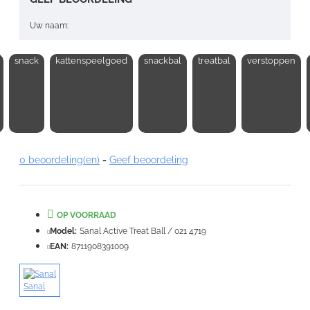
Uw naam:
snack
kattenspeelgoed
snackbal
treatbal
verstoppen
Opmerking:
Note:
HTML-code wordt niet vertaald!
0 beoordeling(en)
-
Geef beoordeling
Waardering:
Slecht
Goed
OP VOORRAAD
VERDER
Model:
Sanal Active Treat Ball / 021 4719
EAN:
8711908391009
Sanal