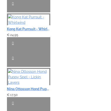
Kong Kat Purrsuit - Whirlwind
€ 24,95
Nina Ottosson Hond Puppy Spel - Lickin Layers
€ 17,50