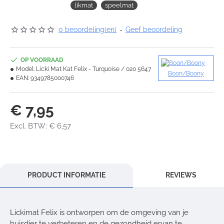
likmat
speelmat
0 beoordeling(en)
-
Geef beoordeling
OP VOORRAAD
Model:
Licki Mat Kat Felix - Turquoise / 020 5647
Boon/Boony
EAN:
9349785000746
€ 7,95
Excl. BTW: € 6,57
PRODUCT INFORMATIE
REVIEWS
Lickimat Felix is ontworpen om de omgeving van je
huisdier te verbeteren en de gezondheid ervan te