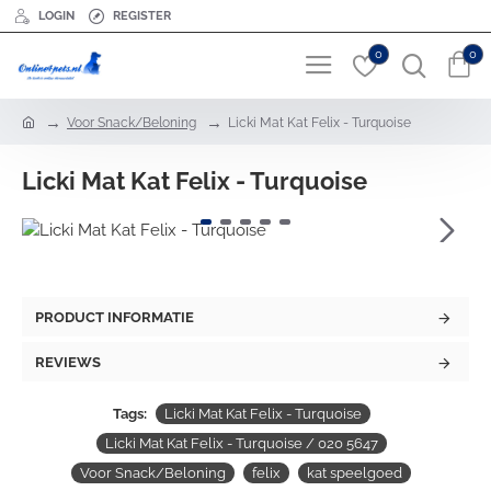
LOGIN
REGISTER
0
0
h
Voor Snack/Beloning
Licki Mat Kat Felix - Turquoise
o
m
Licki Mat Kat Felix - Turquoise
e
PRODUCT INFORMATIE
REVIEWS
Tags:
Licki Mat Kat Felix - Turquoise
Licki Mat Kat Felix - Turquoise / 020 5647
Voor Snack/Beloning
felix
kat speelgoed