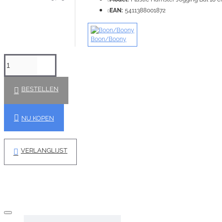
EAN:
5411388001872
Boon/Boony
BESTELLEN
NU KOPEN
VERLANGLIJST