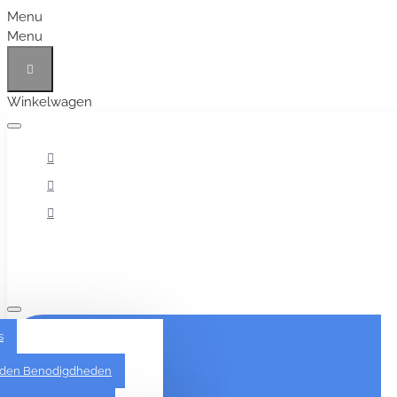
Menu
Menu
Winkelwagen
Alles
s
den Benodigdheden