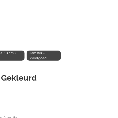
al 18 cm /
Hamster -
Speelgoed
- Gekleurd
m / 020 3822