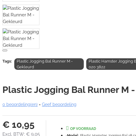
Tags:
Plastic Jogging Bal Runner M -
Plastic Hamster Jogging B
Gekleurd
020 3822
Plastic Jogging Bal Runner M 
0 beoordeling(en)
-
Geef beoordeling
€ 10,95
OP VOORRAAD
Excl. BTW: € 9,05
Model:
Plastic Hamster Jogging Bal 18 c