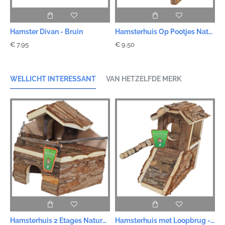
Hamster Divan - Bruin
Hamsterhuis Op Pootjes Natural - 15 cm
€ 7,95
€ 9,50
WELLICHT INTERESSANT
VAN HETZELFDE MERK
Hamsterhuis 2 Etages Natural - 22 cm
Hamsterhuis met Loopbrug - 17cm