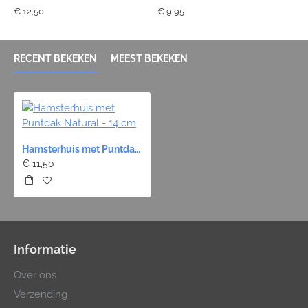
€ 12,50
€ 9,95
€
RECENT BEKEKEN
MEEST BEKEKEN
Hamsterhuis met Puntdak Natural - 14 cm
€ 11,50
Informatie
Over ons
Verzending