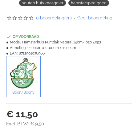
houten huis knaagdier
hamsterspeelgoed
0 beoordeling(en)
-
Geef beoordeling
OP VOORRAAD
Model:
Hamsterhuis Puntdak Natural 14cm/ 020 4093
Afmeting:
14.00cm x 12.00cm x 11.00cm
EAN:
8712901036966
Boon/Boony
€ 11,50
Excl. BTW: € 9,50