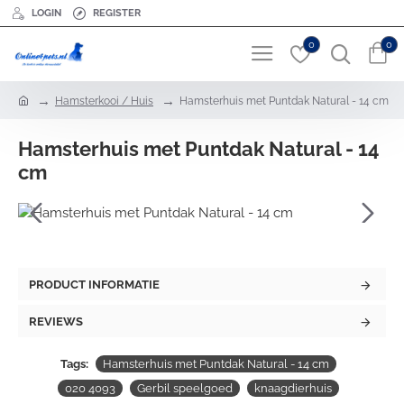
LOGIN
REGISTER
0
0
h
Hamsterkooi / Huis
Hamsterhuis met Puntdak Natural - 14 cm
o
m
Hamsterhuis met Puntdak Natural - 14
e
cm
PRODUCT INFORMATIE
REVIEWS
Tags:
Hamsterhuis met Puntdak Natural - 14 cm
020 4093
Gerbil speelgoed
knaagdierhuis