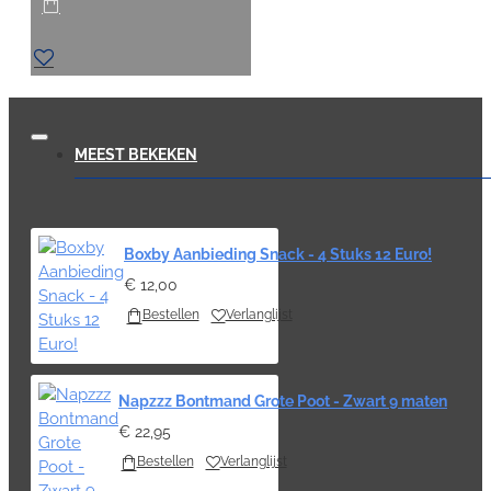
MEEST BEKEKEN
Boxby Aanbieding Snack - 4 Stuks 12 Euro!
€ 12,00
Bestellen
Verlanglijst
Napzzz Bontmand Grote Poot - Zwart 9 maten
€ 22,95
Bestellen
Verlanglijst