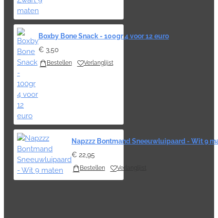
Boxby Bone Snack - 100gr 4 voor 12 euro
€ 3,50
Bestellen
Verlanglijst
Napzzz Bontmand Sneeuwluipaard - Wit 9 m
€ 22,95
Bestellen
Verlanglijst