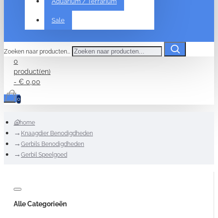
Aquarium / Terrarium
Sale
Zoeken naar producten...
0
product(en)
- € 0,00
0
home
Knaagdier Benodigdheden
Gerbils Benodigdheden
Gerbil Speelgoed
Alle Categorieën