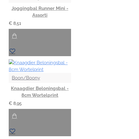
Joggingbal Runner Mini -
Assorti
€ 8,51
Boon/Boony
Knaagdier Beloningsbal -
8cm Wortelprint
€ 8,95