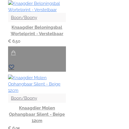
Boon/Boony
Knaagdier Beloningsbal
Wortelprint - Verstelbaar
€ 6,50
Boon/Boony
Knaagdier Molen
Ophangbaar Silent - Beige
12cm
€ 6,95