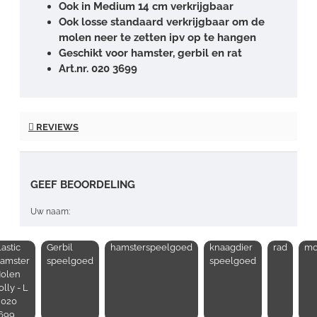
Ook in Medium 14 cm verkrijgbaar
Ook losse standaard verkrijgbaar om de
molen neer te zetten ipv op te hangen
Geschikt voor hamster, gerbil en rat
Art.nr. 020 3699
REVIEWS
GEEF BEOORDELING
Uw naam:
lastic
Gerbil
hamsterspeelgoed
knaagdier
rad
mo
Opmerking:
amster
speelgoed
speelgoed
olen
olly - L
 020
699