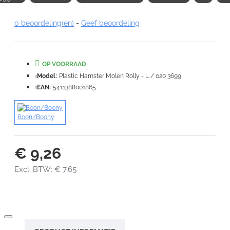
Note:
HTML-code wordt niet vertaald!
0 beoordeling(en)
-
Geef beoordeling
Waardering:
Slecht
Goed
OP VOORRAAD
VERDER
Model:
Plastic Hamster Molen Rolly - L / 020 3699
EAN:
5411388001865
Boon/Boony
€ 9,26
Excl. BTW: € 7,65