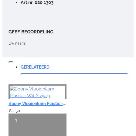
Art.nr. 020 1303
GEEF BEOORDELING
Uw naam:
Opmerking:
GERELATEERD
Note:
HTML-code wordt niet vertaald!
Boony Vlooienkam Plastic - Wit 2-zijdig
Waardering:
€ 2,50
Slecht
Goed
VERDER