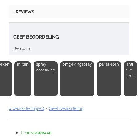
REVIEWS
GEEF BEOORDELING
Uw naam:
teken
mijten
spray
omgevingspray
parasieten
anti
Opmerking:
omgeving
vlo
teek
Note:
HTML-code wordt niet vertaald!
0 beoordeling(en)
-
Geef beoordeling
Waardering:
Slecht
Goed
OP VOORRAAD