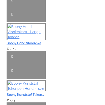
Boony Hond Vlooienkam - Lange Tanden
€ 9,75
Boony Kunststof Tekenpen Hond - 9cm
€ 2,25