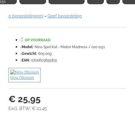
151
Note:
HTML-code wordt niet vertaald!
0 beoordeling(en)
-
Geef beoordeling
Waardering:
Slecht
Goed
OP VOORRAAD
VERDER
Model:
Nina Spel Kat - Melon Madness / 020 1151
Gewicht:
605.00g
EAN:
0700603695831
Nina Ottosson
€ 25,95
Excl. BTW: € 21,45