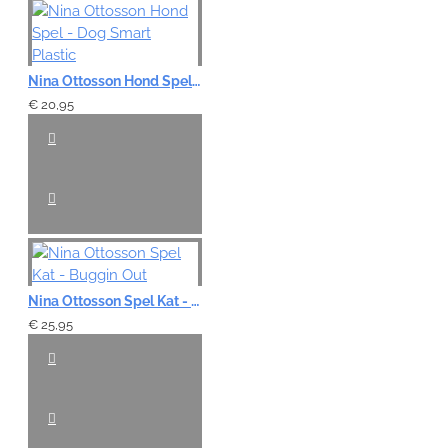
Note:
HTML-code wordt niet vertaald!
Nina Ottosson Hond Spel - Dog Smart Plastic
Waardering:
Slecht
Goed
€ 20,95
VERDER
Nina Ottosson Spel Kat - Buggin Out
€ 25,95