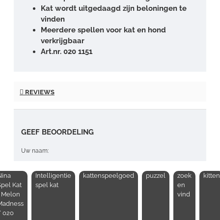
Kat wordt uitgedaagd zijn beloningen te
vinden
Meerdere spellen voor kat en hond
verkrijgbaar
Art.nr. 020 1151
REVIEWS
GEEF BEOORDELING
Uw naam:
Nina
Intelligentie
kattenspeelgoed
puzzel
zoek
kitten
Opmerking:
pel Kat
spel kat
en
- Melon
vind
Madness
/ 020