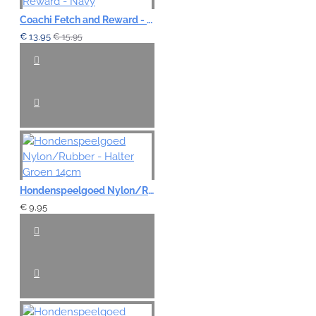
Coachi Fetch and Reward - Navy
€ 13,95
€ 15,95
Hondenspeelgoed Nylon/Rubber - Halter Groen 14cm
€ 9,95