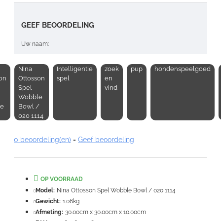
GEEF BEOORDELING
Uw naam:
Nina
Intelligentie
zoek
pup
hondenspeelgoed
Opmerking:
on
Ottosson
spel
en
Spel
vind
Wobble
e
Bowl /
020 1114
Note:
HTML-code wordt niet vertaald!
0 beoordeling(en)
-
Geef beoordeling
Waardering:
Slecht
Goed
OP VOORRAAD
VERDER
Model:
Nina Ottosson Spel Wobble Bowl / 020 1114
Gewicht:
1.06kg
Afmeting:
30.00cm x 30.00cm x 10.00cm