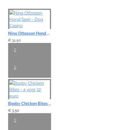
Note:
HTML-code wordt niet vertaald!
Nina Ottosson Hond Spel - Dog Casino
Waardering:
Slecht
Goed
€ 31,50
VERDER
Boxby Chicken Bites - 4 voor 12 euro
€ 3,50