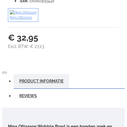
EAN:
0700603693448
Nina Ottosson
€ 32,95
Excl. BTW: € 27,23
PRODUCT INFORMATIE
REVIEWS
Nina Ottosson Wobble Bowl is een honden zoek en