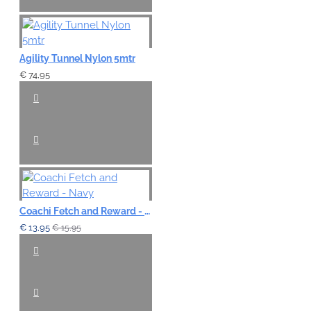
Agility Tunnel Nylon 5mtr
€ 74,95
Coachi Fetch and Reward - Navy
€ 13,95
€ 15,95