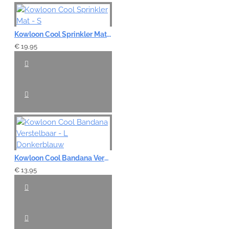
Note:
HTML-code wordt niet vertaald!
Kowloon Cool Sprinkler Mat - S
Waardering:
€ 19,95
Slecht
Goed
VERDER
Kowloon Cool Bandana Verstelbaar - L Donkerblauw
€ 13,95