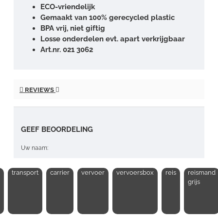
ECO-vriendelijk
Gemaakt van 100% gerecycled plastic
BPA vrij, niet giftig
Losse onderdelen evt. apart verkrijgbaar
Art.nr. 021 3062
REVIEWS
GEEF BEOORDELING
Uw naam:
transport
carrier
vervoer
vervoersbox
reis
reismand
Opmerking:
grijs