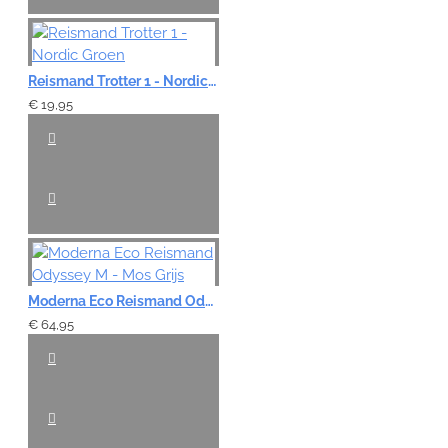
Reismand Trotter 1 - Nordic Groen
€ 19,95
Moderna Eco Reismand Odyssey M - Mos Grijs
€ 64,95