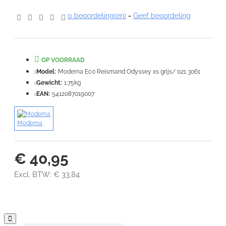
0 beoordeling(en)
-
Geef beoordeling
Note:
HTML-code wordt niet vertaald!
Waardering:
Slecht
Goed
OP VOORRAAD
Model:
Moderna Eco Reismand Odyssey xs grijs/ 021 3061
VERDER
Gewicht:
1.75kg
EAN:
5412087019007
Moderna
€ 40,95
Excl. BTW: € 33,84