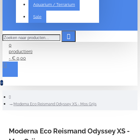
Aquarium / Terrarium
Sale
Zoeken
naar
producten...
0
product(en)
- € 0,00
0
home
Moderna Eco Reismand Odyssey XS - Mos Grijs
Moderna Eco Reismand Odyssey XS -