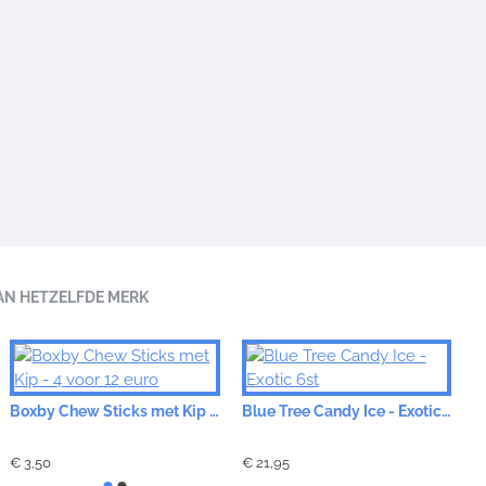
AN HETZELFDE MERK
Boxby Chew Sticks met Kip - 4 voor 12 euro
Blue Tree Candy Ice - Exotic 6st
€ 3,50
€ 21,95
€