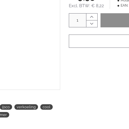
Mode
Excl. BTW: € 8,22
EAN:
ijsco
verkoeling
cool
omer