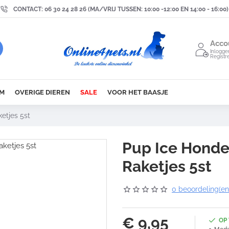
CONTACT: 06 30 24 28 26 (MA/VRIJ TUSSEN: 10:00 -12:00 EN 14:00 - 16:00)
Acco
Inlogge
Registr
M
OVERIGE DIEREN
SALE
VOOR HET BAASJE
etjes 5st
Pup Ice Honde
Raketjes 5st
0 beoordeling(en
€ 9,95
OP