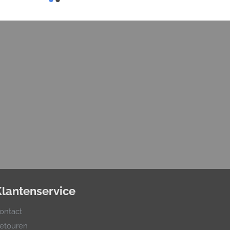
Klantenservice
ontact
etouren