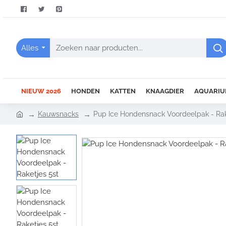
Alles
Zoeken
naar
producten...
NIEUW 2026
HONDEN
KATTEN
KNAAGDIER
AQUARIU
h
Kauwsnacks
Pup Ice Hondensnack Voordeelpak - Rak
o
m
e