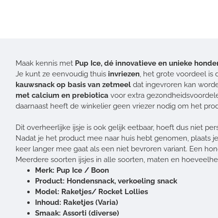
Maak kennis met
Pup Ice, dé innovatieve en unieke honden
Je kunt ze eenvoudig thuis
invriezen
, het grote voordeel is 
kauwsnack op basis van zetmeel
dat ingevroren kan worde
met calcium en prebiotica
voor extra gezondheidsvoordelen
daarnaast heeft de winkelier geen vriezer nodig om het prod
Dit overheerlijke ijsje is ook gelijk eetbaar, hoeft dus niet per
Nadat je het product mee naar huis hebt genomen, plaats je d
keer langer mee gaat als een niet bevroren variant. Een hon
Meerdere soorten ijsjes in alle soorten, maten en hoeveelhe
Merk: Pup Ice / Boon
Product: Hondensnack, verkoeling snack
Model: Raketjes/ Rocket Lollies
Inhoud: Raketjes (Varia)
Smaak: Assorti (diverse)