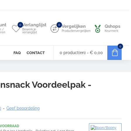
unt
Verlanglijst
0
0
Vergelijken
Qshops
n /
Bewerk je
Productenvergelijken
Keurmerk
eren
verlanglijst
0
0 product(en) - € 0,00
FAQ
CONTACT
nsnack Voordeelpak -
)
-
Geef beoordeling
 VOORRAAD