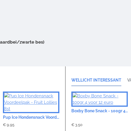
aardbei/zwarte bes)
WELLICHT INTERESSANT
V
Boxby Bone Snack - 100gr 4 voor 12 euro
Pup Ice Hondensnack Voordeelpak - Fruit Lollies 8st
€ 9,95
€ 3,50