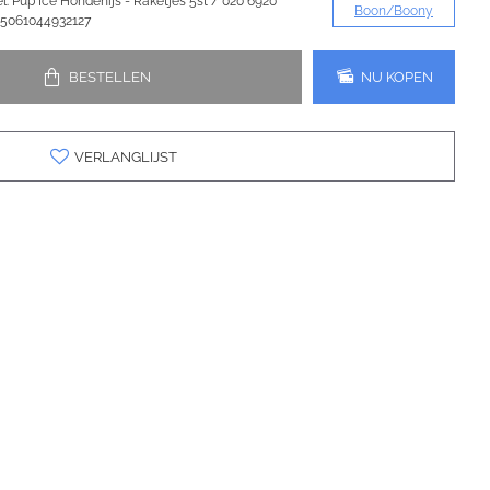
l:
Pup Ice Hondenijs - Raketjes 5st / 020 6920
Boon/Boony
5061044932127
BESTELLEN
NU KOPEN
VERLANGLIJST