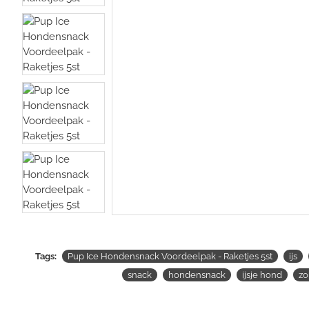
Tags:
Pup Ice Hondensnack Voordeelpak - Raketjes 5st
ijs
snack
hondensnack
ijsje hond
z