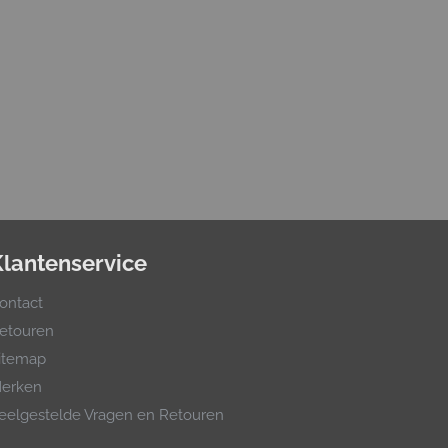
Klantenservice
ontact
etouren
itemap
erken
eelgestelde Vragen en Retouren