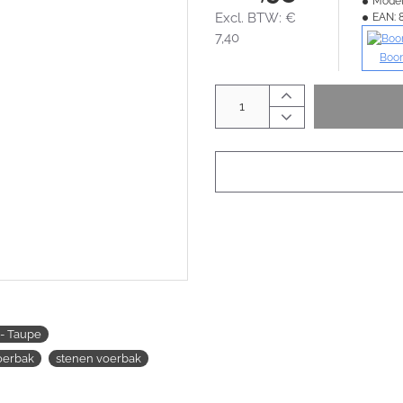
Model
Excl. BTW: €
EAN:
7,40
Boo
 - Taupe
oerbak
stenen voerbak