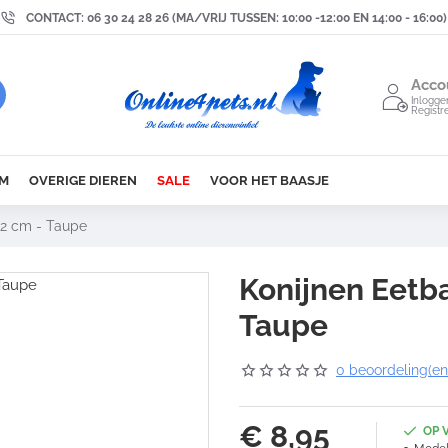
CONTACT: 06 30 24 28 26 (MA/VRIJ TUSSEN: 10:00 -12:00 EN 14:00 - 16:00)
Acco
Inlogge
Registr
M
OVERIGE DIEREN
SALE
VOOR HET BAASJE
12 cm - Taupe
Konijnen Eetba
Taupe
0 beoordeling(en
€ 8,95
OP 