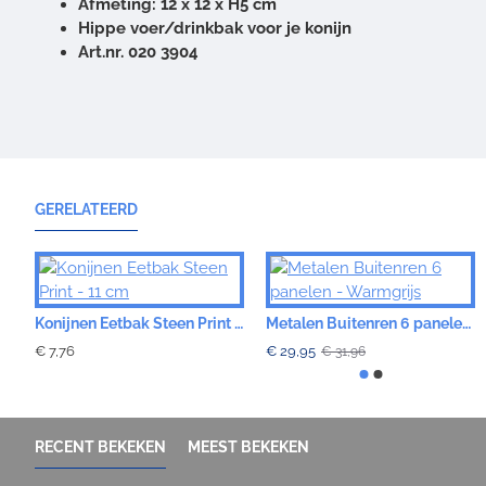
Afmeting: 12 x 12 x H5 cm
Hippe voer/drinkbak voor je konijn
Art.nr. 020 3904
GERELATEERD
Konijnen Eetbak Steen Print - 11 cm
Metalen Buitenren 6 panelen - Warmgrijs
€ 7,76
€ 29,95
€ 31,96
RECENT BEKEKEN
MEEST BEKEKEN