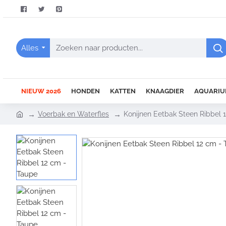
Alles
Zoeken
naar
producten...
NIEUW 2026
HONDEN
KATTEN
KNAAGDIER
AQUARIU
h
Voerbak en Waterfles
Konijnen Eetbak Steen Ribbel 
o
m
e