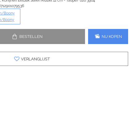
:
Konijnen Eetbak Steen Ribbel 12 cm - Taupe/ 020 3904
8712901079536
n/Boony
BESTELLEN
NU KOPEN
VERLANGLIJST