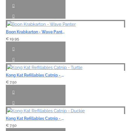
Boon Krabkarton - Wave Panter
€ 19,95
Kong Kat Refillables Catnip - Turtle
€ 7,50
Kong Kat Refillables Catnip - Duckie
€ 7,50