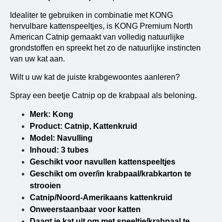
Idealiter te gebruiken in combinatie met KONG
hervulbare kattenspeeltjes, is KONG Premium North
American Catnip gemaakt van volledig natuurlijke
grondstoffen en spreekt het zo de natuurlijke instincten
van uw kat aan.
Wilt u uw kat de juiste krabgewoontes aanleren?
Spray een beetje Catnip op de krabpaal als beloning.
Merk: Kong
Product: Catnip, Kattenkruid
Model: Navulling
Inhoud: 3 tubes
Geschikt voor navullen kattenspeeltjes
Geschikt om over/in krabpaal/krabkarton te
strooien
Catnip/Noord-Amerikaans kattenkruid
Onweerstaanbaar voor katten
Daagt je kat uit om met speeltje/krabpaal te