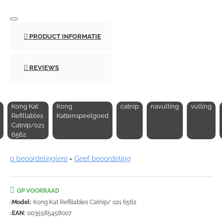
PRODUCT INFORMATIE
REVIEWS
Kong Kat
Kong
catnip
navulling
vulling
Refillables
Kattenspeelgoed
Catnip/021
6562
0 beoordeling(en)
-
Geef beoordeling
OP VOORRAAD
Model:
Kong Kat Refillables Catnip/ 021 6562
EAN:
0035585458007