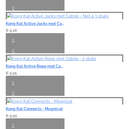
Kong Kat Active Jacks met Catnip - Net á 3 stuks
€ 9,26
Kong Kat Active Rope met Catnip - 2 stuks
€ 5,95
Kong Kat Connects - Magnicat
€ 9,95