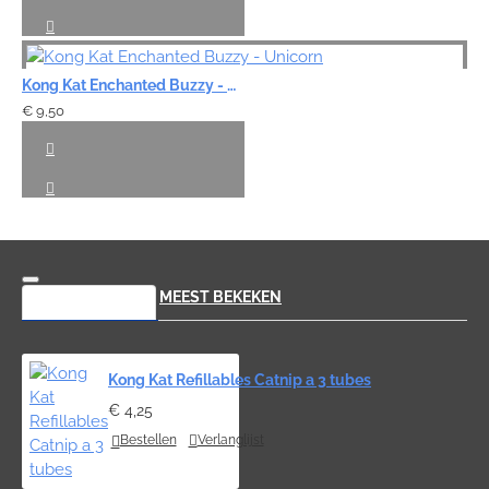
Kong Kat Enchanted Buzzy - Unicorn
€ 9,50
RECENT BEKEKEN
MEEST BEKEKEN
Kong Kat Refillables Catnip a 3 tubes
€ 4,25
Bestellen
Verlanglijst