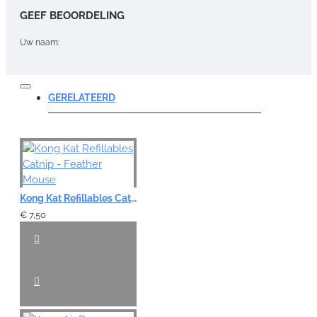
GEEF BEOORDELING
Uw naam:
Opmerking:
GERELATEERD
Note:
HTML-code wordt niet vertaald!
Kong Kat Refillables Catnip - Feather Mouse
Waardering:
Slecht
Goed
€ 7,50
VERDER