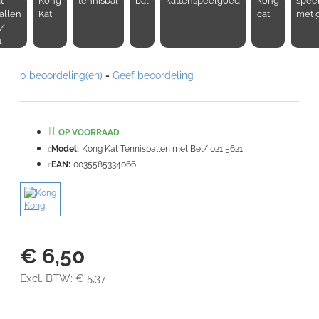
t
Kong
tennisbal
bal
kattenspeelgoed
kong
spee
Opmerking:
allen
Kat
cat
met 
/
1
0 beoordeling(en)
-
Geef beoordeling
Note:
HTML-code wordt niet vertaald!
Waardering:
OP VOORRAAD
Slecht
Goed
Model:
Kong Kat Tennisballen met Bel/ 021 5621
EAN:
0035585334066
VERDER
Kong
€ 6,50
Excl. BTW: € 5,37