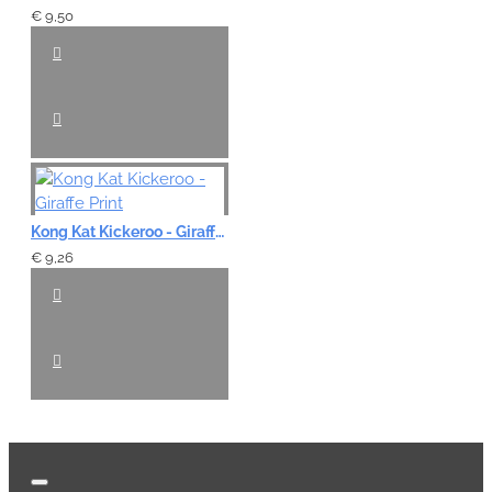
€ 9,50
Kong Kat Kickeroo - Giraffe Print
€ 9,26