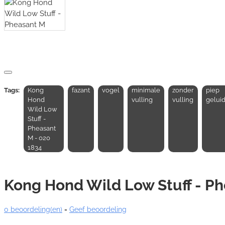
Tags:
Kong
fazant
vogel
minimale
zonder
piep
Hond
vulling
vulling
gelui
Wild Low
Stuff -
Pheasant
M - 020
1834
Kong Hond Wild Low Stuff - P
0 beoordeling(en)
-
Geef beoordeling