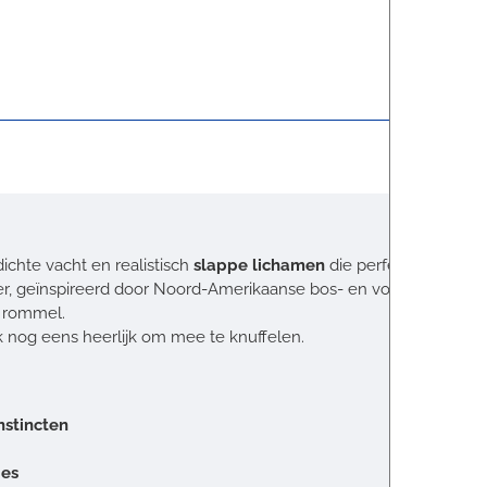
ichte vacht en realistisch
slappe lichamen
die perfect inspelen 
er, geïnspireerd door Noord-Amerikaanse bos- en vogeldieren.
r rommel.
ook nog eens heerlijk om mee te knuffelen.
nstincten
ies