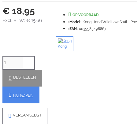
€ 18,95
OP VOORRAAD
Excl. BTW: € 15,66
Model:
Kong Hond Wild Low Stuff - Phe
EAN:
0035585498867
Kong
BESTELLEN
NU KOPEN
VERLANGLIJST