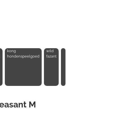
kong
wild
d
hondenspeelgoed
fazant
heasant M