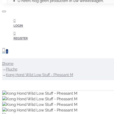
U heeft nog geen producten in uw winkelwagen.
LOGIN
REGISTER
0
home
Pluche
Kong Hond Wild Low Stuff - Pheasant M