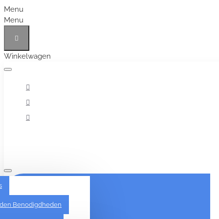
Menu
Menu
Winkelwagen
Alles
s
den Benodigdheden