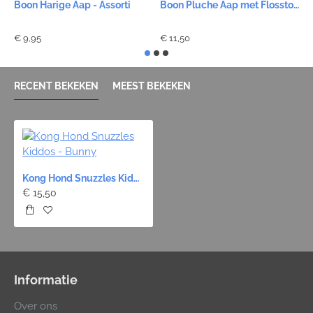
Boon Harige Aap - Assorti
Boon Pluche Aap met Flosstouw Buik
B
€ 9,95
€ 11,50
€
RECENT BEKEKEN
MEEST BEKEKEN
Kong Hond Snuzzles Kiddos - Bunny
€ 15,50
Informatie
Over ons