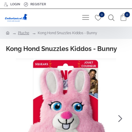
LOGIN
REGISTER
0
0
h
Pluche
Kong Hond Snuzzles Kiddos - Bunny
o
m
Kong Hond Snuzzles Kiddos - Bunny
e