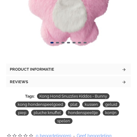
PRODUCT INFORMATIE
REVIEWS
Tags:
Kong Hond Snuzzles Kiddos - Bunny
kong hondenspeelgoed
plat
kussen
geluid
piep
pluche knuffel
hondenspeeltje
konijn
spelen
0 beoordeling(en)
-
Geef beoordeling