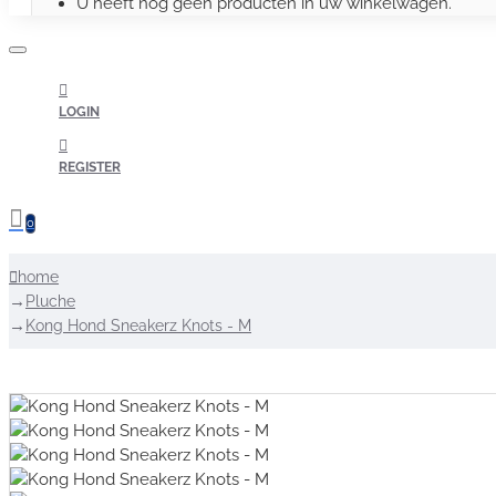
U heeft nog geen producten in uw winkelwagen.
LOGIN
REGISTER
0
home
Pluche
Kong Hond Sneakerz Knots - M