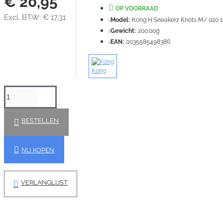
€ 20,95
OP VOORRAAD
Excl. BTW: € 17,31
Model:
Kong H Sneakerz Knots M/ 020 
Gewicht:
200.00g
EAN:
0035585498386
Kong
BESTELLEN
NU KOPEN
VERLANGLIJST