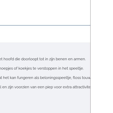
et hoofd die doorloopt tot in zijn benen en armen.
epjes of koekjes te verstoppen in het speeltje.
at het kan fungeren als beloningsspeeltje, floss touw en ook idea
 zijn voorzien van een piep voor extra attractiviteit.