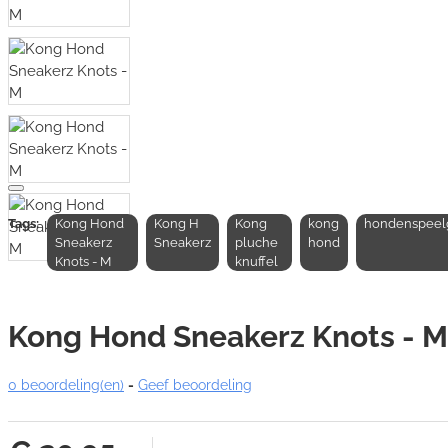
Tags:
Kong Hond
Kong H
Kong
kong
hondenspeel
Sneakerz
Sneakerz
pluche
hond
Knots - M
knuffel
Kong Hond Sneakerz Knots - M
0 beoordeling(en)
-
Geef beoordeling