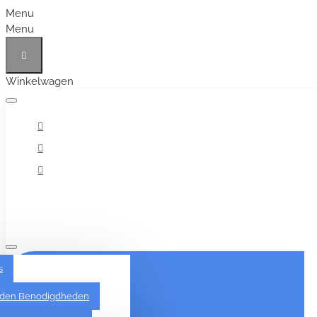
Menu
Menu
Winkelwagen
Alles
s
den Benodigdheden