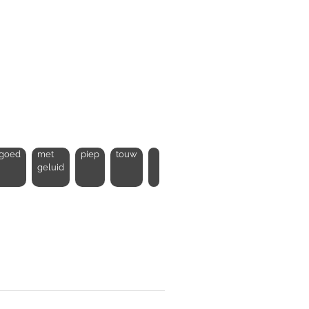
goed
met
piep
touw
geluid