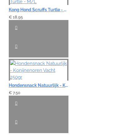
Kong Hond Scruffs Turtle - M/L
€ 18,95
Hondensnack Natuurlijk - Konijnenoren Vacht 250gr
€ 7,50