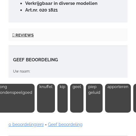
Verkrijgbaar in diverse modellen
Art.nr. 020 1821
REVIEWS
GEEF BEOORDELING
Uw naam:
ong
knuffel
kip
geel
piep
apporteren
Opmerking:
ondenspeelgoed
geluid
0 beoordeling(en)
-
Geef beoordeling
Note:
HTML-code wordt niet vertaald!