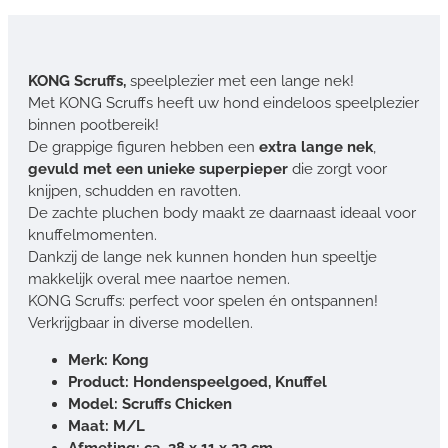
KONG Scruffs,
speelplezier met een lange nek!
Met KONG Scruffs heeft uw hond eindeloos speelplezier
binnen pootbereik!
De grappige figuren hebben een
extra lange nek
,
gevuld met een unieke superpieper
die zorgt voor
knijpen, schudden en ravotten.
De zachte pluchen body maakt ze daarnaast ideaal voor
knuffelmomenten.
Dankzij de lange nek kunnen honden hun speeltje
makkelijk overal mee naartoe nemen.
KONG Scruffs: perfect voor spelen én ontspannen!
Verkrijgbaar in diverse modellen.
Merk: Kong
Product: Hondenspeelgoed, Knuffel
Model: Scruffs Chicken
Maat: M/L
Afmeting: ca. 38 x 11 x 23 cm