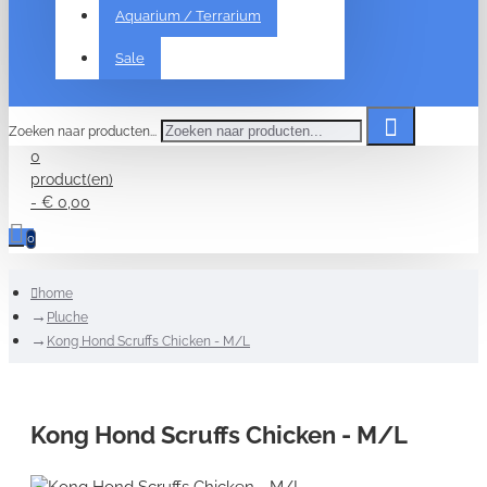
Aquarium / Terrarium
Sale
Zoeken naar producten...
0
product(en)
- € 0,00
0
home
Pluche
Kong Hond Scruffs Chicken - M/L
Kong Hond Scruffs Chicken - M/L