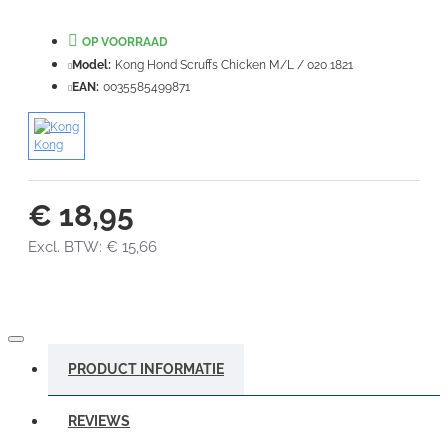
Waardering:
Slecht
Goed
OP VOORRAAD
Model:
Kong Hond Scruffs Chicken M/L / 020 1821
VERDER
EAN:
0035585499871
Kong
€ 18,95
Excl. BTW: € 15,66
PRODUCT INFORMATIE
REVIEWS