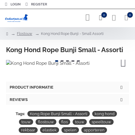
LOGIN
REGISTER
0
0
h
Flostouw
Kong Hond Rope Bunji - Small Assorti
o
m
Kong Hond Rope Bunji Small - Assorti
e
PRODUCT INFORMATIE
REVIEWS
Tags:
Kong Rope Bunji Small - Assorti
kong hond
touw
flostouw
flos
touw
speeltouw
rekbaar
elastiek
spelen
apporteren