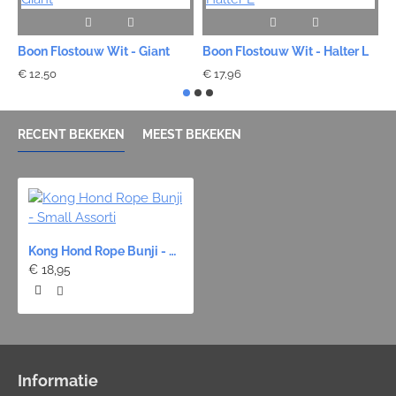
Boon Flostouw Wit - Giant
Boon Flostouw Wit - Halter L
B
€ 12,50
€ 17,96
€
RECENT BEKEKEN
MEEST BEKEKEN
Kong Hond Rope Bunji - Small Assorti
€ 18,95
Informatie