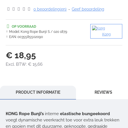
0 beoordeling(en)
-
Geef beoordeling
OP VOORRAAD
Model:
Kong Rope Bunji S / 020 1879
Kong
EAN:
0035585502090
€ 18,95
Excl. BTW: € 15,66
PRODUCT INFORMATIE
REVIEWS
KONG Rope Bunji’s
interne
elastische bungeekoord
voegt dynamische veerkracht toe voor extra leuk trekken
en gooien met dit duurzame, geknoopte, gedraaide