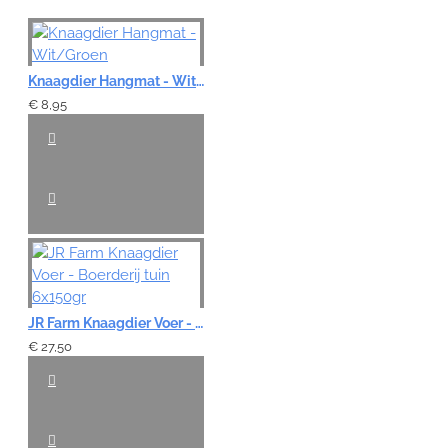
Note:
HTML-code wordt niet vertaald!
Knaagdier Hangmat - Wit/Groen
Waardering:
€ 8,95
Slecht
Goed
VERDER
JR Farm Knaagdier Voer - Boerderij tuin 6x150gr
€ 27,50