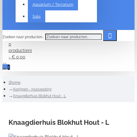
Aquarium / Terrarium
Sale
Zoeken naar producten...
0
product(en)
- € 0,00
0
home
Konijnen - Huisvesting
Knaagdierhuis Blokhut Hout - L
Knaagdierhuis Blokhut Hout - L