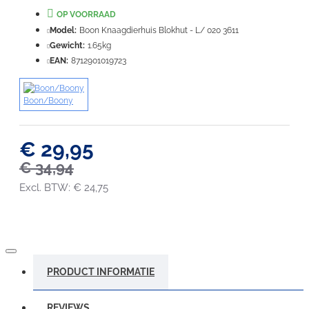
OP VOORRAAD
Waardering:
Slecht
Goed
Model:
Boon Knaagdierhuis Blokhut - L/ 020 3611
Gewicht:
1.65kg
EAN:
8712901019723
VERDER
Boon/Boony
€ 29,95
€ 34,94
Excl. BTW: € 24,75
PRODUCT INFORMATIE
REVIEWS