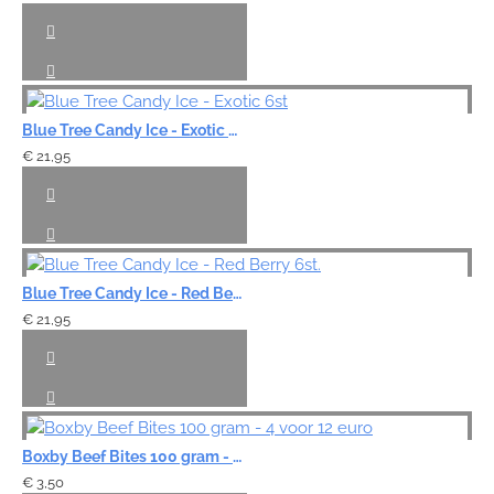
Blue Tree Candy Ice - Exotic 6st
€ 21,95
Blue Tree Candy Ice - Red Berry 6st.
€ 21,95
Boxby Beef Bites 100 gram - 4 voor 12 euro
€ 3,50