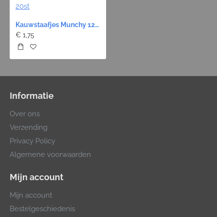
Kauwstaafjes Munchy 12cm x Ø10mm - Rood 20st
€ 1,75
Informatie
Over ons
Verzending
Privacy Policy
Algemene voorwaarden
Mijn account
Mijn account
Bestelgeschiedenis