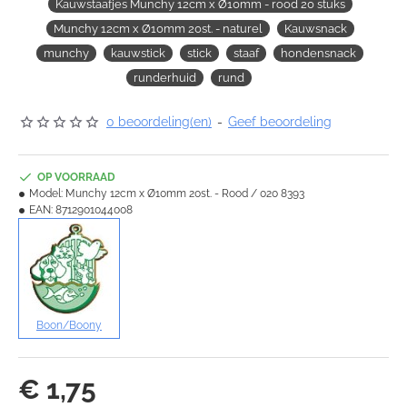
Kauwstaafjes Munchy 12cm x Ø10mm - rood 20 stuks
Munchy 12cm x Ø10mm 20st. - naturel
Kauwsnack
munchy
kauwstick
stick
staaf
hondensnack
runderhuid
rund
0 beoordeling(en)
-
Geef beoordeling
OP VOORRAAD
Model:
Munchy 12cm x Ø10mm 20st. - Rood / 020 8393
EAN:
8712901044008
Boon/Boony
€ 1,75