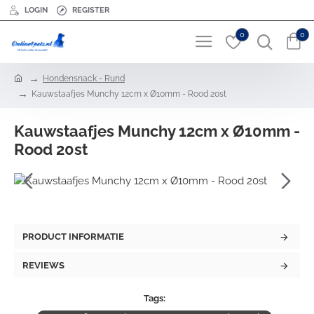
LOGIN
REGISTER
0
0
h
Hondensnack - Rund
o
Kauwstaafjes Munchy 12cm x Ø10mm - Rood 20st
m
e
Kauwstaafjes Munchy 12cm x Ø10mm -
Rood 20st
PRODUCT INFORMATIE
REVIEWS
Tags: