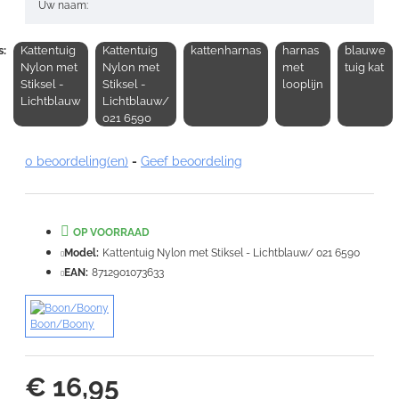
Uw naam:
s:
Kattentuig
Kattentuig
kattenharnas
harnas
blauwe
Opmerking:
Nylon met
Nylon met
met
tuig kat
Stiksel -
Stiksel -
looplijn
Lichtblauw
Lichtblauw/
021 6590
0 beoordeling(en)
-
Geef beoordeling
Note:
HTML-code wordt niet vertaald!
Waardering:
Slecht
Goed
OP VOORRAAD
Model:
Kattentuig Nylon met Stiksel - Lichtblauw/ 021 6590
VERDER
EAN:
8712901073633
Boon/Boony
€ 16,95