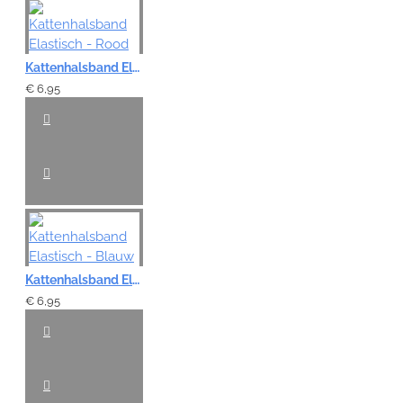
Note:
HTML-code wordt niet vertaald!
Waardering:
Slecht
Goed
Kattenhalsband Elastisch - Rood
€ 6,95
VERDER
Kattenhalsband Elastisch - Blauw
€ 6,95