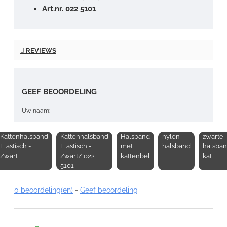
Art.nr. 022 5101
REVIEWS
GEEF BEOORDELING
Uw naam:
Kattenhalsband
Kattenhalsband
Halsband
nylon
zwarte
Opmerking:
Elastisch -
Elastisch -
met
halsband
halsba
Zwart
Zwart/ 022
kattenbel
kat
5101
0 beoordeling(en)
-
Geef beoordeling
Note:
HTML-code wordt niet vertaald!
Waardering: