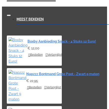
MEEST BEKEKEN
Boxby Aanbieding Snack - 4 Stuks 12 Euro!
€ 12,00
Bestellen
Verlanglijst
Napzzz Bontmand Grote Poot - Zwart 9 maten
€ 22,95
Bestellen
Verlanglijst