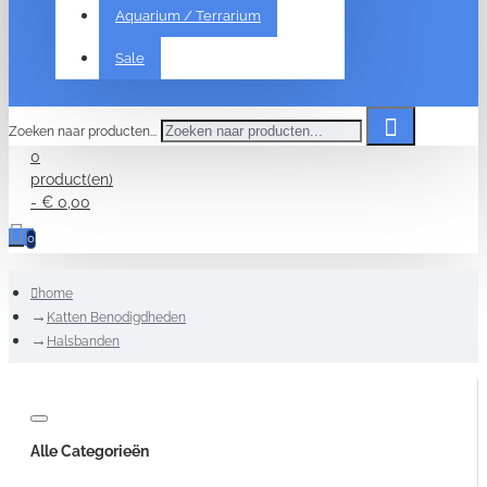
Aquarium / Terrarium
Sale
Zoeken naar producten...
0
product(en)
- € 0,00
0
home
Katten Benodigdheden
Halsbanden
Alle Categorieën