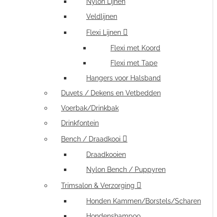
Nylon Lijnen
Veldlijnen
Flexi Lijnen
Flexi met Koord
Flexi met Tape
Hangers voor Halsband
Duvets / Dekens en Vetbedden
Voerbak/Drinkbak
Drinkfontein
Bench / Draadkooi
Draadkooien
Nylon Bench / Puppyren
Trimsalon & Verzorging
Honden Kammen/Borstels/Scharen
Hondenshampoo