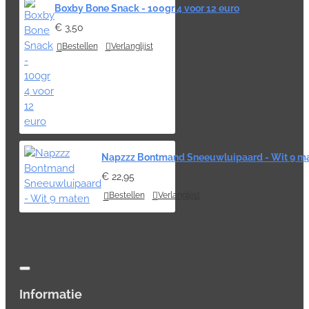
Boxby Bone Snack - 100gr 4 voor 12 euro
€ 3,50
Bestellen
Verlanglijst
Napzzz Bontmand Sneeuwluipaard - Wit 9 m
€ 22,95
Bestellen
Verlanglijst
Informatie