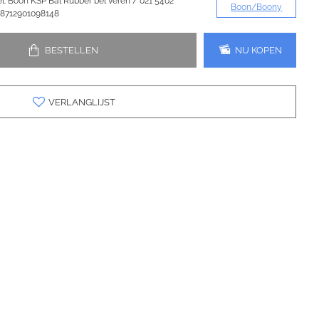
l:
Boon KSP Bal Rubber bel veren / 021 5402
Boon/Boony
8712901098148
BESTELLEN
NU KOPEN
VERLANGLIJST