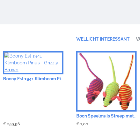
WELLICHT INTERESSANT
V
Kattenspeelgoed Bal Rubber met Bel - 20cm
Boony Est 1941 Klimboom Pinus - Grizzly Brown
Boon Speelmuis Streep met Bel
€ 259,96
€ 3,99
€ 1,00