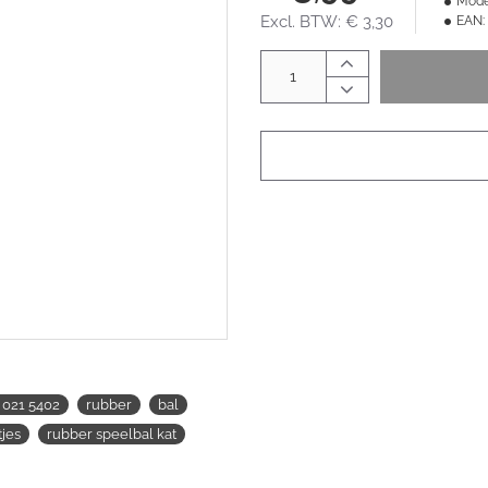
Mode
Excl. BTW: € 3,30
EAN:
 021 5402
rubber
bal
tjes
rubber speelbal kat