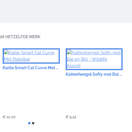
AN HETZELFDE MERK
Karlie Smart Cat Curve Met Ratelbal
Kattenhengel Softy met Bal en Bel - Wildlife Assorti
€ 12,20
€ 5,51
€ 