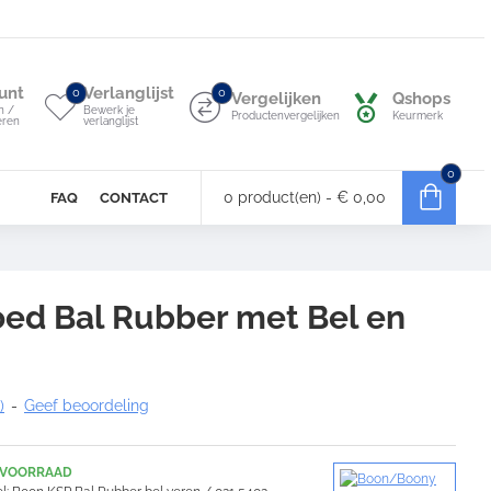
unt
Verlanglijst
0
0
Vergelijken
Qshops
n /
Bewerk je
Productenvergelijken
Keurmerk
eren
verlanglijst
0
0 product(en) - € 0,00
FAQ
CONTACT
ed Bal Rubber met Bel en
)
-
Geef beoordeling
 VOORRAAD