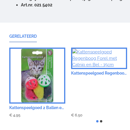
Art.nr. 021 5402
GERELATEERD
Kattenspeelgoed Regenboog Forel met Catnip en Bel - 15cm
Kattenspeelgoed 2 Ballen en 3 Muizen
€ 4,95
€ 6,50