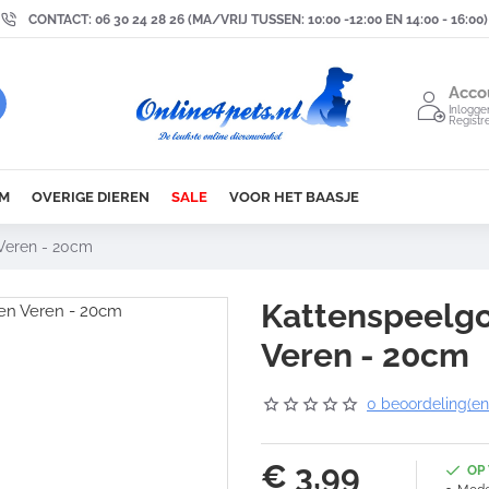
CONTACT: 06 30 24 28 26 (MA/VRIJ TUSSEN: 10:00 -12:00 EN 14:00 - 16:00)
Acco
Inlogge
Registr
M
OVERIGE DIEREN
SALE
VOOR HET BAASJE
Veren - 20cm
Kattenspeelgo
Veren - 20cm
0 beoordeling(en
€ 3,99
OP