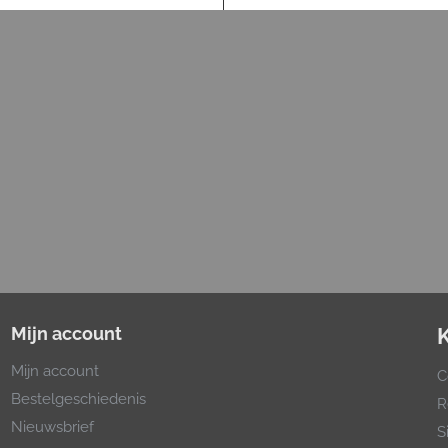
Mijn account
Mijn account
C
Bestelgeschiedenis
R
Nieuwsbrief
S