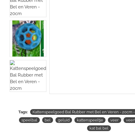
Tags:
Kattenspeelgoed Bal Rubber met Bel en Veren - 20cm -
speelbal
bel
geluid
kattenspeeltje
veer
veer
kat bal bel