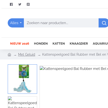
Alles
Zoeken
naar
producten...
NIEUW 2026
HONDEN
KATTEN
KNAAGDIER
AQUARIU
h
Met Geluid
Kattenspeelgoed Bal Rubber met Bel en 
o
m
e