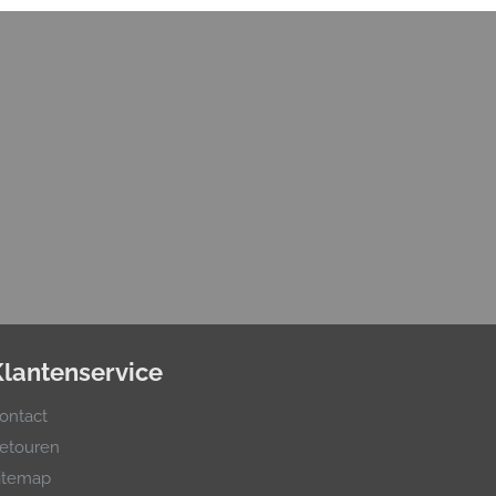
Klantenservice
ontact
etouren
itemap