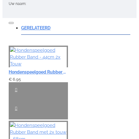
Uw naam:
Opmerking:
GERELATEERD
Note:
HTML-code wordt niet vertaald!
Hondenspeelgoed Rubber Band - 44cm 2x Touw
Waardering:
Slecht
Goed
€ 6,95
VERDER