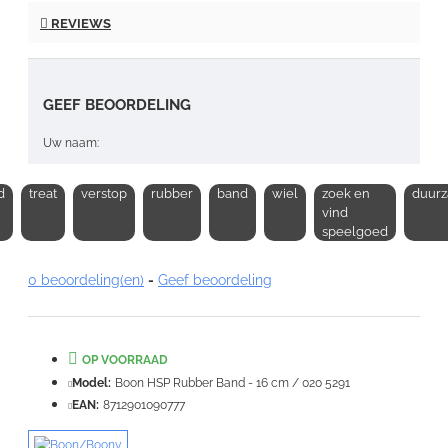
REVIEWS
GEEF BEOORDELING
Uw naam:
d
treat
verstop
rubber
band
wiel
zoek en
duur
Opmerking:
vind
speelgoed
0 beoordeling(en)
-
Geef beoordeling
Note:
HTML-code wordt niet vertaald!
OP VOORRAAD
Waardering:
Slecht
Goed
Model:
Boon HSP Rubber Band - 16 cm / 020 5291
EAN:
8712901090777
VERDER