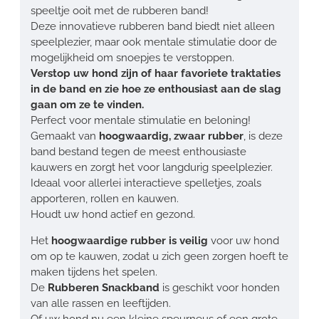
speeltje ooit met de rubberen band!
Deze innovatieve rubberen band biedt niet alleen
speelplezier, maar ook mentale stimulatie door de
mogelijkheid om snoepjes te verstoppen.
Verstop uw hond zijn of haar favoriete traktaties
in de band en zie hoe ze enthousiast aan de slag
gaan om ze te vinden.
Perfect voor mentale stimulatie en beloning!
Gemaakt van
hoogwaardig, zwaar rubber
, is deze
band bestand tegen de meest enthousiaste
kauwers en zorgt het voor langdurig speelplezier.
Ideaal voor allerlei interactieve spelletjes, zoals
apporteren, rollen en kauwen.
Houdt uw hond actief en gezond.
Het
hoogwaardige rubber is veilig
voor uw hond
om op te kauwen, zodat u zich geen zorgen hoeft te
maken tijdens het spelen.
De
Rubberen Snackband
is geschikt voor honden
van alle rassen en leeftijden.
Of uw hond nu een kleine speurneus of een grote