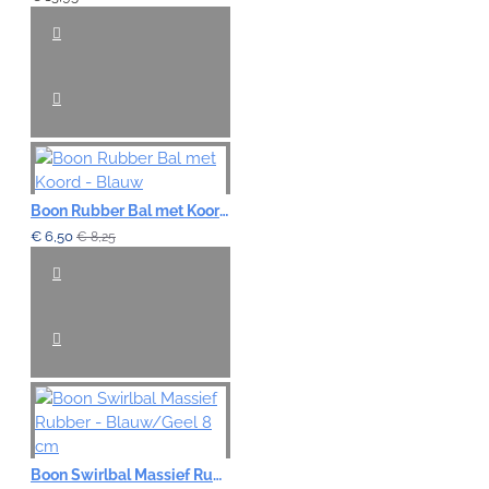
Boon Rubber Bal met Koord - Blauw
€ 6,50
€ 8,25
Boon Swirlbal Massief Rubber - Blauw/Geel 8 cm