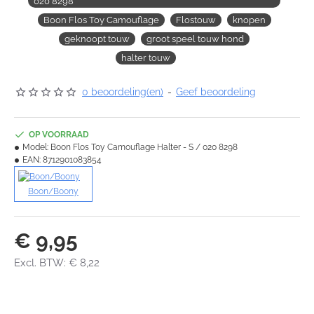
020 8298
Boon Flos Toy Camouflage
Flostouw
knopen
geknoopt touw
groot speel touw hond
halter touw
0 beoordeling(en)
-
Geef beoordeling
OP VOORRAAD
Model:
Boon Flos Toy Camouflage Halter - S / 020 8298
EAN:
8712901083854
Boon/Boony
€ 9,95
Excl. BTW: € 8,22