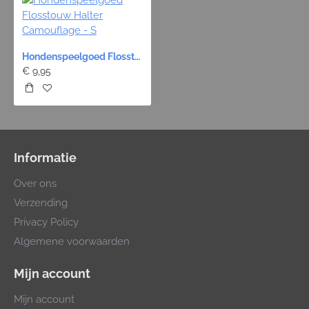
Hondenspeelgoed Flosstouw Halter Camouflage - S
€ 9,95
Informatie
Over ons
Verzending
Privacy Policy
Algemene voorwaarden
Mijn account
Mijn account