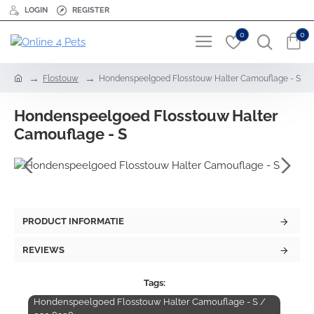
LOGIN
REGISTER
0
0
h
Flostouw
Hondenspeelgoed Flosstouw Halter Camouflage - S
o
m
Hondenspeelgoed Flosstouw Halter
e
Camouflage - S
PRODUCT INFORMATIE
REVIEWS
Tags:
Hondenspeelgoed Flosstouw Halter Camouflage - S /