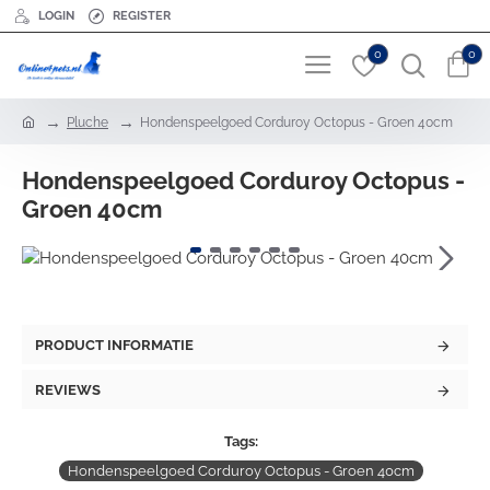
LOGIN
REGISTER
0
0
h
Pluche
Hondenspeelgoed Corduroy Octopus - Groen 40cm
o
m
Hondenspeelgoed Corduroy Octopus -
e
Groen 40cm
PRODUCT INFORMATIE
REVIEWS
Tags:
Hondenspeelgoed Corduroy Octopus - Groen 40cm