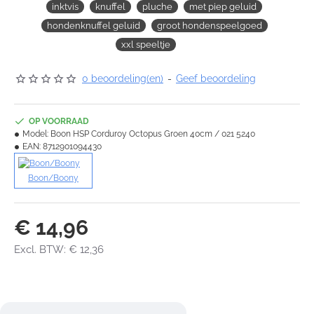
inktvis
knuffel
pluche
met piep geluid
hondenknuffel geluid
groot hondenspeelgoed
xxl speeltje
0 beoordeling(en)
-
Geef beoordeling
OP VOORRAAD
Model:
Boon HSP Corduroy Octopus Groen 40cm / 021 5240
EAN:
8712901094430
Boon/Boony
€ 14,96
Excl. BTW: € 12,36