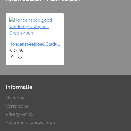
Hondenspeelgoed Corduroy Octopus - Groen 40cm
€ 14,96
Informatie
Over ons
Verzending
Privacy Policy
Algemene voorwaarden