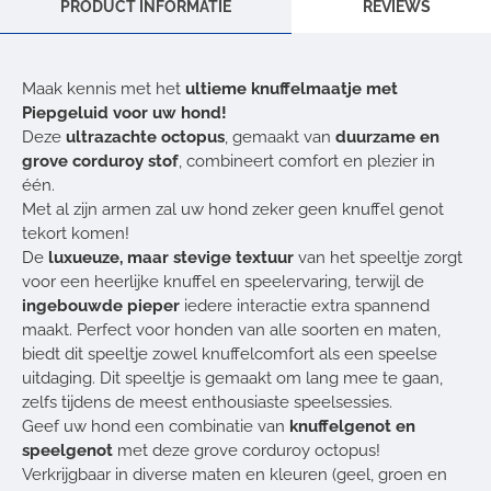
PRODUCT INFORMATIE
REVIEWS
Maak kennis met het
ultieme knuffelmaatje met
Piepgeluid voor uw hond!
Deze
ultrazachte octopus
, gemaakt van
duurzame en
grove corduroy stof
, combineert comfort en plezier in
één.
Met al zijn armen zal uw hond zeker geen knuffel genot
tekort komen!
De
luxueuze, maar stevige textuur
van het speeltje zorgt
voor een heerlijke knuffel en speelervaring, terwijl de
ingebouwde pieper
iedere interactie extra spannend
maakt. Perfect voor honden van alle soorten en maten,
biedt dit speeltje zowel knuffelcomfort als een speelse
uitdaging. Dit speeltje is gemaakt om lang mee te gaan,
zelfs tijdens de meest enthousiaste speelsessies.
Geef uw hond een combinatie van
knuffelgenot en
speelgenot
met deze grove corduroy octopus!
Verkrijgbaar in diverse maten en kleuren (geel, groen en