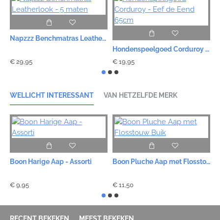
Napzzz Benchmatras Leatherlook - 5 maten
Hondenspeelgoed Corduroy - Eef de Eend 65cm
€ 29,95
€ 19,95
€
WELLICHT INTERESSANT
VAN HETZELFDE MERK
Boon Harige Aap - Assorti
Boon Pluche Aap met Flosstouw Buik
B
€ 9,95
€ 11,50
€
RECENT BEKEKEN
MEEST BEKEKEN